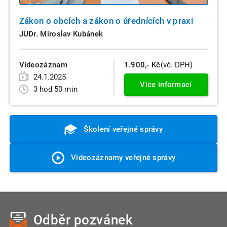
Zákon o obcích a zákon o úřednících v praxi
JUDr. Miroslav Kubánek
Videozáznam
1.900,- Kč
(vč. DPH)
24.1.2025
Více informací
3 hod 50 min
Školení veřejné správy
Videozáznamy veřejné správy
Odběr pozvánek