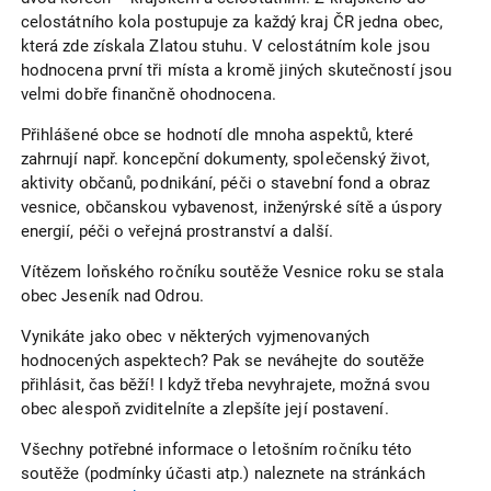
celostátního kola postupuje za každý kraj ČR jedna obec,
která zde získala Zlatou stuhu. V celostátním kole jsou
hodnocena první tři místa a kromě jiných skutečností jsou
velmi dobře finančně ohodnocena.
Přihlášené obce se hodnotí dle mnoha aspektů, které
zahrnují např. koncepční dokumenty, společenský život,
aktivity občanů, podnikání, péči o stavební fond a obraz
vesnice, občanskou vybavenost, inženýrské sítě a úspory
energií, péči o veřejná prostranství a další.
Vítězem loňského ročníku soutěže Vesnice roku se stala
obec Jeseník nad Odrou.
Vynikáte jako obec v některých vyjmenovaných
hodnocených aspektech? Pak se neváhejte do soutěže
přihlásit, čas běží! I když třeba nevyhrajete, možná svou
obec alespoň zviditelníte a zlepšíte její postavení.
Všechny potřebné informace o letošním ročníku této
soutěže (podmínky účasti atp.) naleznete na stránkách