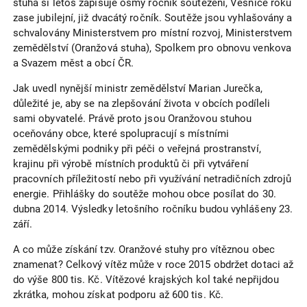
stuha si letos zapisuje osmý ročník soutěžení, Vesnice roku
zase jubilejní, již dvacátý ročník. Soutěže jsou vyhlašovány a
schvalovány Ministerstvem pro místní rozvoj, Ministerstvem
zemědělství (Oranžová stuha), Spolkem pro obnovu venkova
a Svazem měst a obcí ČR.
Jak uvedl nynější ministr zemědělství Marian Jurečka,
důležité je, aby se na zlepšování života v obcích podíleli
sami obyvatelé. Právě proto jsou Oranžovou stuhou
oceňovány obce, které spolupracují s místními
zemědělskými podniky při péči o veřejná prostranství,
krajinu při výrobě místních produktů či při vytváření
pracovních příležitostí nebo při využívání netradičních zdrojů
energie. Přihlášky do soutěže mohou obce posílat do 30.
dubna 2014. Výsledky letošního ročníku budou vyhlášeny 23.
září.
A co může získání tzv. Oranžové stuhy pro vítěznou obec
znamenat? Celkový vítěz může v roce 2015 obdržet dotaci až
do výše 800 tis. Kč. Vítězové krajských kol také nepřijdou
zkrátka, mohou získat podporu až 600 tis. Kč.