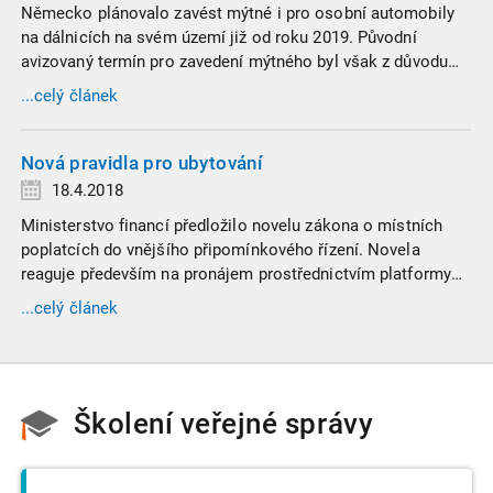
Německo plánovalo zavést mýtné i pro osobní automobily
na dálnicích na svém území již od roku 2019. Původní
avizovaný termín pro zavedení mýtného byl však z důvodu
stále probíhajícího výběrového řízení odložen. Osobní
...celý článek
automobily by tedy měly podléhat mýtnému až od poloviny
roku 2020. Německo přitom patří k jedné z mála zemí EU,
která doposud používaní dálnic osobními automobily
Nová pravidla pro ubytování
neměla zpoplatněno.
18.4.2018
Ministerstvo financí předložilo novelu zákona o místních
poplatcích do vnějšího připomínkového řízení. Novela
reaguje především na pronájem prostřednictvím platformy
Airbnb, neboť právě příjmy, které plynou z této platformy
...celý článek
nejsou ve většině případů daněny ani z nich nejsou odváděny
poplatky. Ministerstvo financí, tak reaguje na tento
rozmáhající se byznys. Díky novele by tak například hlavní
město mohlo získat až 50 milionů korun ročně, které jí
Školení veřejné správy
doposud unikaly z důvodu existující šedé zóny.