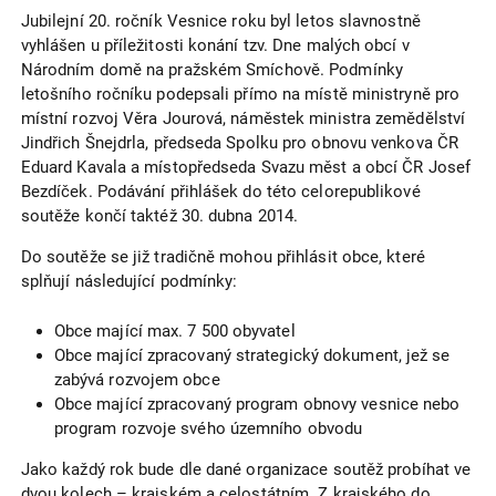
Jubilejní 20. ročník Vesnice roku byl letos slavnostně
vyhlášen u příležitosti konání tzv. Dne malých obcí v
Národním domě na pražském Smíchově. Podmínky
letošního ročníku podepsali přímo na místě ministryně pro
místní rozvoj Věra Jourová, náměstek ministra zemědělství
Jindřich Šnejdrla, předseda Spolku pro obnovu venkova ČR
Eduard Kavala a místopředseda Svazu měst a obcí ČR Josef
Bezdíček. Podávání přihlášek do této celorepublikové
soutěže končí taktéž 30. dubna 2014.
Do soutěže se již tradičně mohou přihlásit obce, které
splňují následující podmínky:
Obce mající max. 7 500 obyvatel
Obce mající zpracovaný strategický dokument, jež se
zabývá rozvojem obce
Obce mající zpracovaný program obnovy vesnice nebo
program rozvoje svého územního obvodu
Jako každý rok bude dle dané organizace soutěž probíhat ve
dvou kolech – krajském a celostátním. Z krajského do