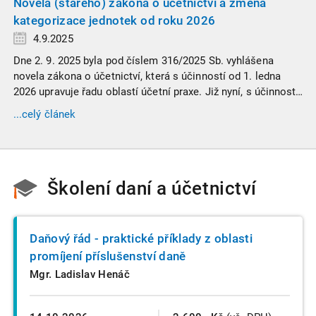
žádného daňového profesionála.
Novela (starého) zákona o účetnictví a změna
kategorizace jednotek od roku 2026
4.9.2025
Dne 2. 9. 2025 byla pod číslem 316/2025 Sb. vyhlášena
novela zákona o účetnictví, která s účinností od 1. ledna
2026 upravuje řadu oblastí účetní praxe. Již nyní, s účinností
od 3. září 2025, platí nová, zvýšená kritéria pro zařazení firem
...celý článek
do velikostních a použijí se zpětně již pro účetní období
započaté v roce 2024.
Školení daní a účetnictví
Daňový řád - praktické příklady z oblasti
promíjení příslušenství daně
Mgr. Ladislav Henáč