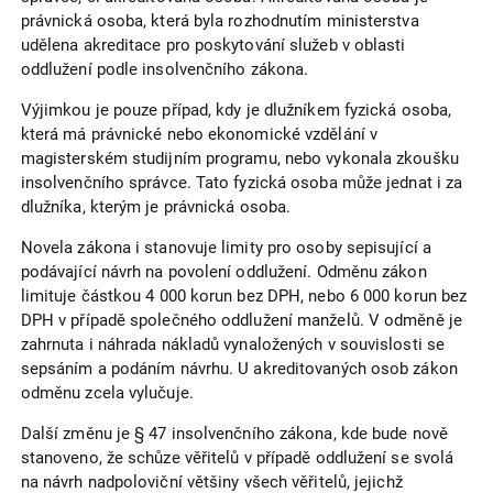
právnická osoba, která byla rozhodnutím ministerstva
udělena akreditace pro poskytování služeb v oblasti
oddlužení podle insolvenčního zákona.
Výjimkou je pouze případ, kdy je dlužníkem fyzická osoba,
která má právnické nebo ekonomické vzdělání v
magisterském studijním programu, nebo vykonala zkoušku
insolvenčního správce. Tato fyzická osoba může jednat i za
dlužníka, kterým je právnická osoba.
Novela zákona i stanovuje limity pro osoby sepisující a
podávající návrh na povolení oddlužení. Odměnu zákon
limituje částkou 4 000 korun bez DPH, nebo 6 000 korun bez
DPH v případě společného oddlužení manželů. V odměně je
zahrnuta i náhrada nákladů vynaložených v souvislosti se
sepsáním a podáním návrhu. U akreditovaných osob zákon
odměnu zcela vylučuje.
Další změnu je § 47 insolvenčního zákona, kde bude nově
stanoveno, že schůze věřitelů v případě oddlužení se svolá
na návrh nadpoloviční většiny všech věřitelů, jejichž