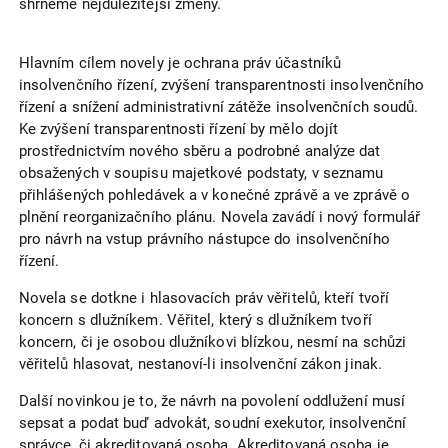
shrneme nejdůležitější změny.
Hlavním cílem novely je ochrana práv účastníků
insolvenčního řízení, zvýšení transparentnosti insolvenčního
řízení a snížení administrativní zátěže insolvenčních soudů.
Ke zvýšení transparentnosti řízení by mělo dojít
prostřednictvím nového sběru a podrobné analýze dat
obsažených v soupisu majetkové podstaty, v seznamu
přihlášených pohledávek a v konečné zprávě a ve zprávě o
plnění reorganizačního plánu. Novela zavádí i nový formulář
pro návrh na vstup právního nástupce do insolvenčního
řízení.
Novela se dotkne i hlasovacích práv věřitelů, kteří tvoří
koncern s dlužníkem. Věřitel, který s dlužníkem tvoří
koncern, či je osobou dlužníkovi blízkou, nesmí na schůzi
věřitelů hlasovat, nestanoví-li insolvenční zákon jinak.
Další novinkou je to, že návrh na povolení oddlužení musí
sepsat a podat buď advokát, soudní exekutor, insolvenční
správce, či akreditovaná osoba. Akreditovaná osoba je