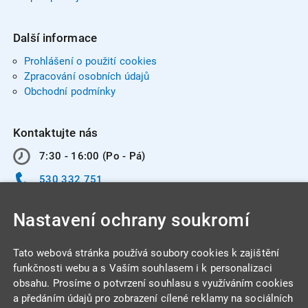
Další informace
Prohlášení o použití cookies
Zpracování osobních údajů
Obchodní podmínky
Kontaktujte nás
7:30 - 16:00 (Po - Pá)
530 332 751
info@integracentrum.cz
Nastavení ochrany soukromí
Odběr pozvánek
na email
Tato webová stránka používá soubory cookies k zajištění
funkčnosti webu a s Vaším souhlasem i k personalizaci
obsahu. Prosíme o potvrzení souhlasu s využíváním cookies
INTEGRA CENTRUM s.r.o.
a předáním údajů pro zobrazení cílené reklamy na sociálních