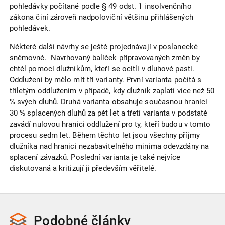
pohledávky počítané podle § 49 odst. 1 insolvenčního
zákona činí zároveň nadpoloviční většinu přihlášených
pohledávek.
Některé další návrhy se ještě projednávají v poslanecké
sněmovně. Navrhovaný balíček připravovaných změn by
chtěl pomoci dlužníkům, kteří se ocitli v dluhové pasti.
Oddlužení by mělo mít tři varianty. První varianta počítá s
tříletým oddlužením v případě, kdy dlužník zaplatí více než 50
% svých dluhů. Druhá varianta obsahuje současnou hranici
30 % splacených dluhů za pět let a třetí varianta v podstatě
zavádí nulovou hranici oddlužení pro ty, kteří budou v tomto
procesu sedm let. Během těchto let jsou všechny příjmy
dlužníka nad hranici nezabavitelného minima odevzdány na
splacení závazků. Poslední varianta je také nejvíce
diskutovaná a kritizují ji především věřitelé.
Podobné
články