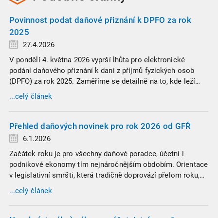
Povinnost podat daňové přiznání k DPFO za rok
2025
27.4.2026
V pondělí 4. května 2026 vyprší lhůta pro elektronické
podání daňového přiznání k dani z příjmů fyzických osob
(DPFO) za rok 2025. Zaměříme se detailně na to, kde leží
hranice povinnosti přiznání podat, jaké jsou nejčastější
...celý článek
chytáky v soubězích příjmů a na co si dát v roce 2026
obzvlášť pozor.
Přehled daňových novinek pro rok 2026 od GFŘ
6.1.2026
Začátek roku je pro všechny daňové poradce, účetní i
podnikové ekonomy tím nejnáročnějším obdobím. Orientace
v legislativní smršti, která tradičně doprovází přelom roku,
vyžaduje nastudovat všechny novely a doprovodné
...celý článek
informace. Generální finanční ředitelství (GFŘ) zveřejnilo
souhrnný materiál, který by neměl chybět v záložkách