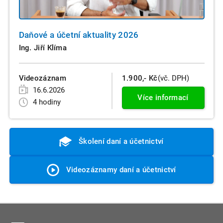
Daňové a účetní aktuality 2026
Ing. Jiří Klíma
Videozáznam
1.900,- Kč
(vč. DPH)
16.6.2026
Více informací
4 hodiny
Školení daní a účetnictví
Videozáznamy daní a účetnictví