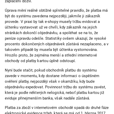
zaplacení dozví.
Úprava mění reálně obtížně splnitelné pravidlo, že platba má
být do systému zavedena nejpozději, jakmile ji zákazník
provede. V praxi by tak e-shopy musely tržbu evidovat a
účtenku vystavovat už ve chvíli, kdy zákazník na jejich
stránkách dokončí objednávku, a spoléhat se na to, že
peníze opravdu odešle. Statistiky ovšem ukazují, že vysoké
procento dokončených objednávek zůstává nezaplaceno, a v
takovém případě by musela být účtenka vystornována.
Hrozilo proto, že zejména menší a střední internetové
obchody od platby kartou úplně odstoupí.
Nyní bude stačit, pokud obchodník platbu do systému
zavede v momentu, kdy dostane informaci o úspěšném
ověření platby, nejpozději však v okamžiku, kdy bude
objednávku expedovat. Povinnost tržbu do systému zavést,
která je podle některých nelogická, neboť platbu kartou již
eviduje přinejmenším banka, však nadále zůstává.
Platba za zboží v internetovém obchodě spadá do druhé fáze
elektronické evidence tržeb, která se má od 1. března 2017