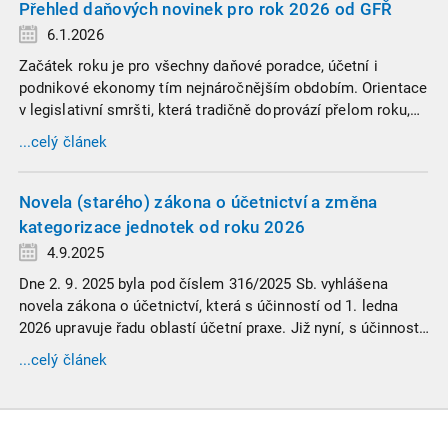
Přehled daňových novinek pro rok 2026 od GFŘ
6.1.2026
Začátek roku je pro všechny daňové poradce, účetní i
podnikové ekonomy tím nejnáročnějším obdobím. Orientace
v legislativní smršti, která tradičně doprovází přelom roku,
vyžaduje nastudovat všechny novely a doprovodné
...celý článek
informace. Generální finanční ředitelství (GFŘ) zveřejnilo
souhrnný materiál, který by neměl chybět v záložkách
žádného daňového profesionála.
Novela (starého) zákona o účetnictví a změna
kategorizace jednotek od roku 2026
4.9.2025
Dne 2. 9. 2025 byla pod číslem 316/2025 Sb. vyhlášena
novela zákona o účetnictví, která s účinností od 1. ledna
2026 upravuje řadu oblastí účetní praxe. Již nyní, s účinností
od 3. září 2025, platí nová, zvýšená kritéria pro zařazení firem
...celý článek
do velikostních a použijí se zpětně již pro účetní období
započaté v roce 2024.