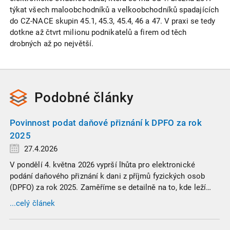
týkat všech maloobchodníků a velkoobchodníků spadajících
do CZ-NACE skupin 45.1, 45.3, 45.4, 46 a 47. V praxi se tedy
dotkne až čtvrt milionu podnikatelů a firem od těch
drobných až po největší.
Podobné
články
Povinnost podat daňové přiznání k DPFO za rok
2025
27.4.2026
V pondělí 4. května 2026 vyprší lhůta pro elektronické
podání daňového přiznání k dani z příjmů fyzických osob
(DPFO) za rok 2025. Zaměříme se detailně na to, kde leží
hranice povinnosti přiznání podat, jaké jsou nejčastější
...celý článek
chytáky v soubězích příjmů a na co si dát v roce 2026
obzvlášť pozor.