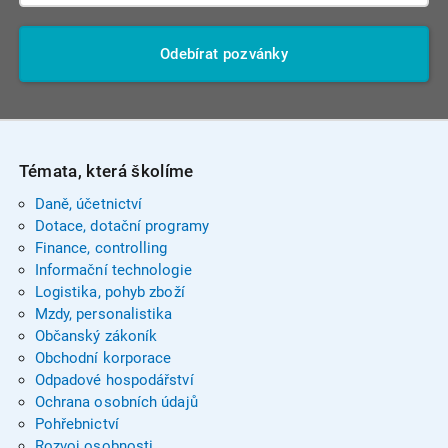
Odebírat pozvánky
Témata, která školíme
Daně, účetnictví
Dotace, dotační programy
Finance, controlling
Informační technologie
Logistika, pohyb zboží
Mzdy, personalistika
Občanský zákoník
Obchodní korporace
Odpadové hospodářství
Ochrana osobních údajů
Pohřebnictví
Rozvoj osobnosti