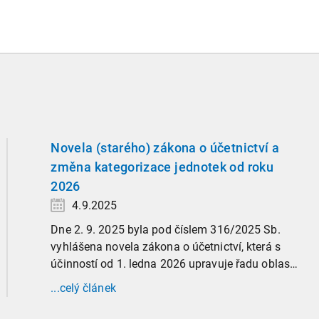
Novela (starého) zákona o účetnictví a
změna kategorizace jednotek od roku
2026
4.9.2025
Dne 2. 9. 2025 byla pod číslem 316/2025 Sb.
vyhlášena novela zákona o účetnictví, která s
účinností od 1. ledna 2026 upravuje řadu oblastí
účetní praxe. Již nyní, s účinností od 3. září
...celý článek
2025, platí nová, zvýšená kritéria pro zařazení
firem do velikostních a použijí se zpětně již pro