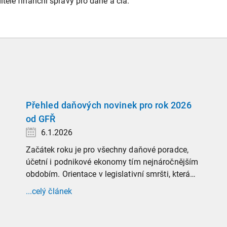
tele finanční správy pro daně a cla.
Přehled daňových novinek pro rok 2026
od GFŘ
6.1.2026
Začátek roku je pro všechny daňové poradce,
účetní i podnikové ekonomy tím nejnáročnějším
obdobím. Orientace v legislativní smršti, která
tradičně doprovází přelom roku, vyžaduje
...celý článek
nastudovat všechny novely a doprovodné
informace. Generální finanční ředitelství (GFŘ)
zveřejnilo souhrnný materiál, který by neměl