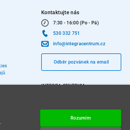
Kontaktujte nás
7:30 - 16:00 (Po - Pá)
530 332 751
info@integracentrum.cz
Odběr pozvánek
na email
kies
ajů
INTEGRA CENTRUM s.r.o.
Jabloňová 662/7
621 00 Brno
IČ: 26234203
Rozumím
DIČ: CZ26234203
.
Datová schránka: 4beca6d