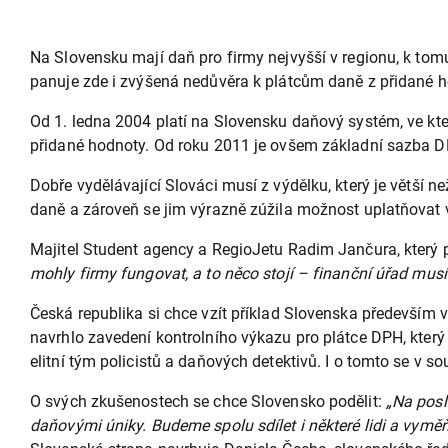
Na Slovensku mají daň pro firmy nejvyšší v regionu, k tom
panuje zde i zvýšená nedůvěra k plátcům daně z přidané ho
Od 1. ledna 2004 platí na Slovensku daňový systém, ve kte
přidané hodnoty. Od roku 2011 je ovšem základní sazba DP
Dobře vydělávající Slováci musí z výdělku, který je větší n
daně a zároveň se jim výrazně zúžila možnost uplatňovat
Majitel Student agency a RegioJetu Radim Jančura, který p
mohly firmy fungovat, a to něco stojí – finanční úřad musí r
Česká republika si chce vzít příklad Slovenska především v
navrhlo zavedení kontrolního výkazu pro plátce DPH, který
elitní tým policistů a daňových detektivů. I o tomto se v s
O svých zkušenostech se chce Slovensko podělit:
„Na posl
daňovými úniky. Budeme spolu sdílet i některé lidi a vyměň