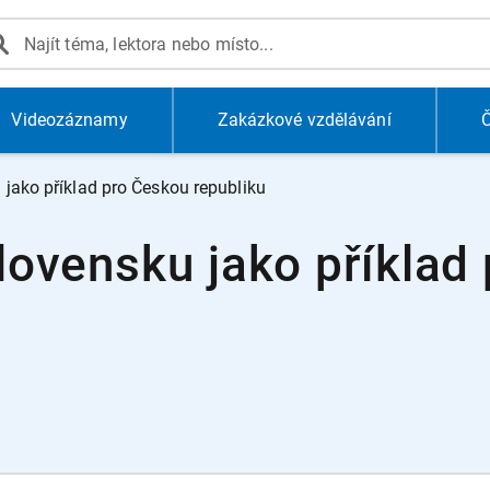
Videozáznamy
Zakázkové vzdělávání
Č
jako příklad pro Českou republiku
ovensku jako příklad