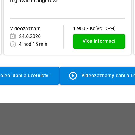
Ing. Ivana Langerová
Videozáznam
1.900,- Kč
(vč. DPH)
24.6.2026
Více informací
4 hod 15 min
olení daní a účetnictví
Videozáznamy daní a úč