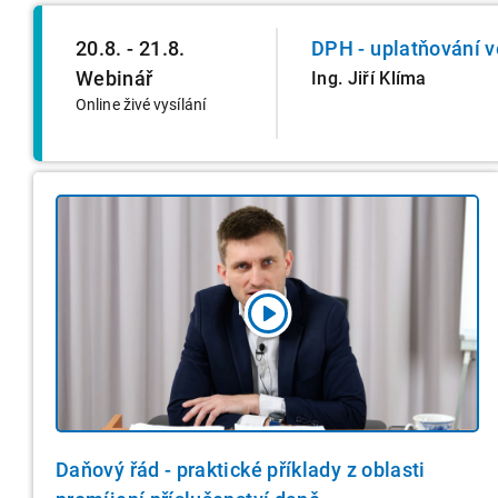
20.8. - 21.8.
DPH - uplatňování v
Webinář
Ing. Jiří Klíma
Online živé vysílání
Daňový řád - praktické příklady z oblasti