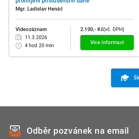
promíjení příslušenství daně
Mgr. Ladislav Henáč
Videozáznam
2.100,- Kč
(vč. DPH)
11.3.2026
Více informací
4 hod 20 min
Šk
Odběr pozvánek
na email