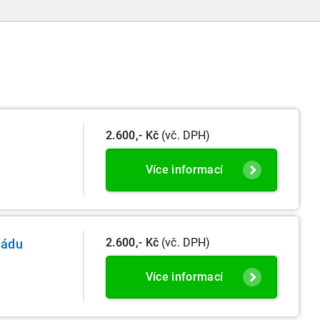
účetní období započaté v roce 2024.
2.600,- Kč
(vč. DPH)
Více informací
2.600,- Kč
(vč. DPH)
řádu
Více informací