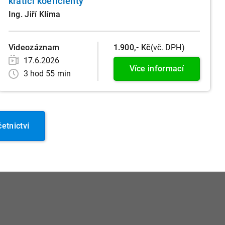
krátící koeficienty
Ing. Jiří Klíma
Videozáznam
1.900,- Kč
(vč. DPH)
17.6.2026
Více informací
3 hod 55 min
etnictví