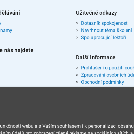
dělávání
Užitečné odkazy
e
Dotazník spokojenosti
znamy
Navrhnout téma školení
Spolupracující lektoři
e nás najdete
Další informace
Prohlášení o použití coo
Zpracování osobních úd
Obchodní podmínky
funkčnosti webu a s Vaším souhlasem i k personalizaci obsahu
ním údajů pro zobrazení cílené reklamy na sociálních sítích a