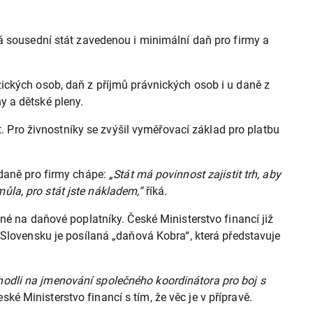
á sousední stát zavedenou i minimální daň pro firmy a
ických osob, daň z příjmů právnických osob i u daně z
y a dětské pleny.
t. Pro živnostníky se zvýšil vyměřovací základ pro platbu
daně pro firmy chápe:
„Stát má povinnost zajistit trh, aby
můla, pro stát jste nákladem,“
říká.
né na daňové poplatníky. České Ministerstvo financí již
 Slovensku je posílaná „daňová Kobra“, která představuje
odli na jmenování společného koordinátora pro boj s
eské Ministerstvo financí s tím, že věc je v přípravě.