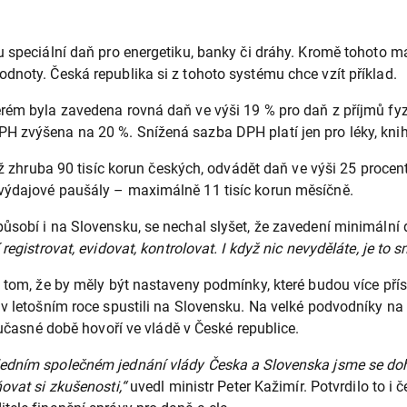
u speciální daň pro energetiku, banky či dráhy. Kromě tohoto m
dnoty. Česká republika si z tohoto systému chce vzít příklad.
rém byla zavedena rovná daň ve výši 19 % pro daň z příjmů fyz
H zvýšena na 20 %. Snížená sazba DPH platí jen pro léky, knih
ež zhruba 90 tisíc korun českých, odvádět daň ve výši 25 procen
 výdajové paušály – maximálně 11 tisíc korun měsíčně.
ůsobí i na Slovensku, se nechal slyšet, že zavedení minimální 
egistrovat, evidovat, kontrolovat. I když nic nevyděláte, je to s
 tom, že by měly být nastaveny podmínky, které budou více přís
 v letošním roce spustili na Slovensku. Na velké podvodníky na
oučasné době hovoří ve vládě v České republice.
edním společném jednání vlády Česka a Slovenska jsme se doh
ovat si zkušenosti,“
uvedl ministr Peter Kažimír. Potvrdilo to i č