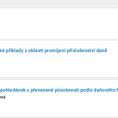
chybět v záložkách žádného daňového
profesionála.
ké příklady z oblasti promíjení příslušenství daně
 pohledávek v přenesené působnosti podle daňového 
ová