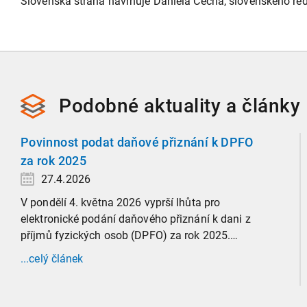
Slovenská strana navrhuje Daniela Čecha, slovenského ředi
Podobné
aktuality a
články
Povinnost podat daňové přiznání k DPFO
za rok 2025
27.4.2026
V pondělí 4. května 2026 vyprší lhůta pro
elektronické podání daňového přiznání k dani z
příjmů fyzických osob (DPFO) za rok 2025.
Zaměříme se detailně na to, kde leží hranice
...celý článek
povinnosti přiznání podat, jaké jsou nejčastější
chytáky v soubězích příjmů a na co si dát v roce
2026 obzvlášť pozor.