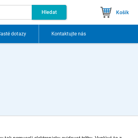
Hledat
Košík
asté dotazy
Kontakt
ujte nás