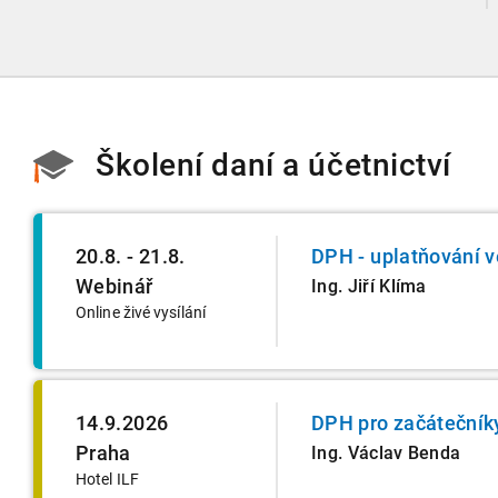
chytáky v soubězích příjmů a na co si dát v roce
2026 obzvlášť pozor.
Školení daní a účetnictví
20.8. - 21.8.
DPH - uplatňování v
Webinář
Ing. Jiří Klíma
Online živé vysílání
14.9.2026
DPH pro začátečník
Praha
Ing. Václav Benda
Hotel ILF