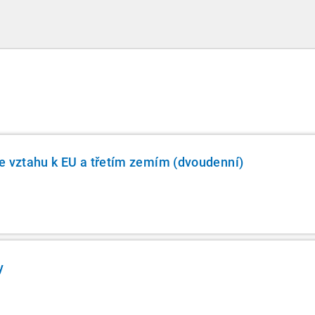
informace. Generální finanční ředitelství (GFŘ)
zveřejnilo souhrnný materiál, který by neměl
chybět v záložkách žádného daňového
profesionála.
e vztahu k EU a třetím zemím (dvoudenní)
y