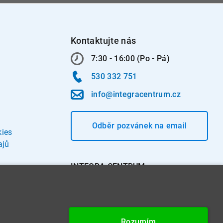
Kontaktujte nás
7:30 - 16:00 (Po - Pá)
530 332 751
info@integracentrum.cz
Odběr pozvánek
na email
kies
ajů
INTEGRA CENTRUM s.r.o.
Jabloňová 662/7
621 00 Brno
IČ: 26234203
Rozumím
DIČ: CZ26234203