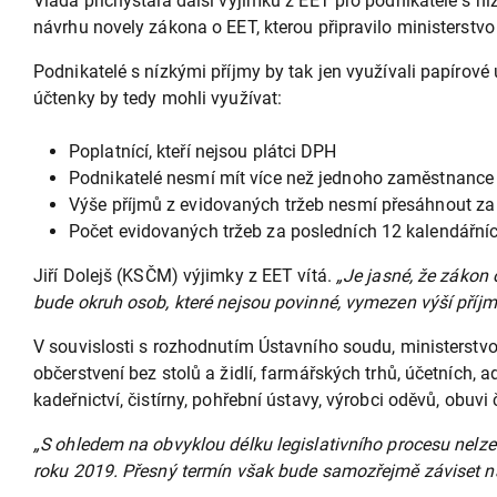
Vláda přichystala další výjimku z EET pro podnikatelé s níz
návrhu novely zákona o EET, kterou připravilo ministerstvo 
Podnikatelé s nízkými příjmy by tak jen využívali papírov
účtenky by tedy mohli využívat:
Poplatnící, kteří nejsou plátci DPH
Podnikatelé nesmí mít více než jednoho zaměstnance
Výše příjmů z evidovaných tržeb nesmí přesáhnout za
Počet evidovaných tržeb za posledních 12 kalendářn
Jiří Dolejš (KSČM) výjimky z EET vítá.
„Je jasné, že zákon 
bude okruh osob, které nejsou povinné, vymezen výší příjmů
V souvislosti s rozhodnutím Ústavního soudu, ministerstv
občerstvení bez stolů a židlí, farmářských trhů, účetních, a
kadeřnictví, čistírny, pohřební ústavy, výrobci oděvů, obuvi
„S ohledem na obvyklou délku legislativního procesu nelze o
roku 2019. Přesný termín však bude samozřejmě záviset na 