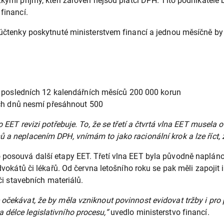
kými příjmy, kteří zároveň nejsou plátci DPH. Tito podnikatelé 
financí.
é účtenky poskytnuté ministerstvem financí a jednou měsíčně by
 posledních 12 kalendářních měsíců 200 000 korun
ích dnů nesmí přesáhnout 500
o EET revizi potřebuje. To, že se třetí a čtvrtá vlna EET musel
 a neplacením DPH, vnímám to jako racionální krok a lze říct, 
o posouvá další etapy EET. Třetí vlna EET byla původně naplán
dvokátů či lékařů. Od června letošního roku se pak měli zapojit 
 či stavebních materiálů.
čekávat, že by měla vzniknout povinnost evidovat tržby i pro po
délce legislativního procesu,“
uvedlo ministerstvo financí.