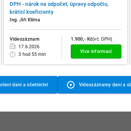
DPH - nárok na odpočet, úpravy odpočtu,
krátící koeficienty
Ing. Jiří Klíma
Videozáznam
1.900,- Kč
(vč. DPH)
17.6.2026
Více informací
3 hod 55 min
olení daní a účetnictví
Videozáznamy daní a úč