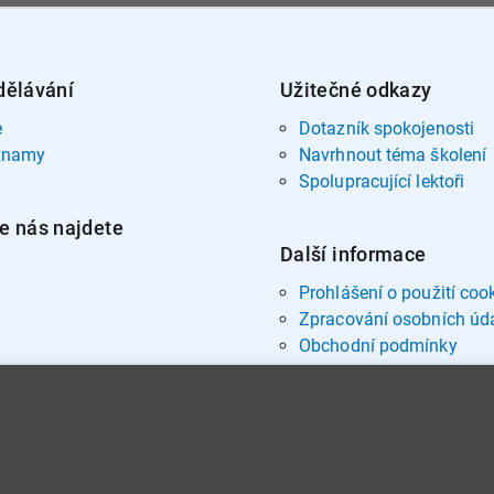
dělávání
Užitečné odkazy
e
Dotazník spokojenosti
znamy
Navrhnout téma školení
Spolupracující lektoři
e nás najdete
Další informace
Prohlášení o použití coo
Zpracování osobních úd
Obchodní podmínky