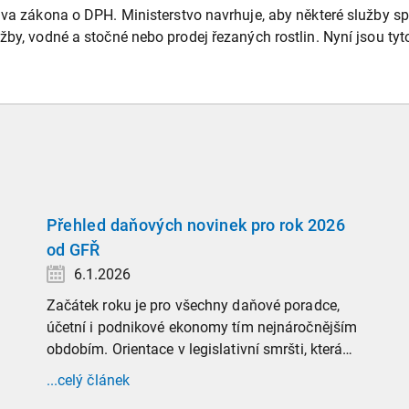
rava zákona o DPH. Ministerstvo navrhuje, aby některé služby 
užby, vodné a stočné nebo prodej řezaných rostlin. Nyní jsou t
Přehled daňových novinek pro rok 2026
od GFŘ
6.1.2026
Začátek roku je pro všechny daňové poradce,
účetní i podnikové ekonomy tím nejnáročnějším
obdobím. Orientace v legislativní smršti, která
tradičně doprovází přelom roku, vyžaduje
...celý článek
nastudovat všechny novely a doprovodné