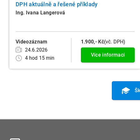
DPH aktuálně a řešené příklady
Ing. Ivana Langerová
Videozáznam
1.900,- Kč
(vč. DPH)
24.6.2026
Více informací
4 hod 15 min
Šk