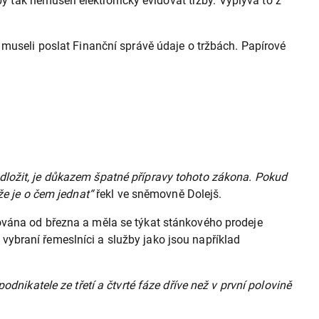
by tak nemuseli elektronicky evidovat tržby. Vyplývá to z
 museli poslat Finanční správě údaje o tržbách. Papírové
a odložit, je důkazem špatné přípravy tohoto zákona. Pokud
že je o čem jednat“
řekl ve sněmovně Dolejš.
ována od března a měla se týkat stánkového prodeje
i vybraní řemeslníci a služby jako jsou například
dnikatele ze třetí a čtvrté fáze dříve než v první polovině