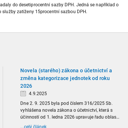
spadaly do desetiprocentní sazby DPH. Jedná se například o
yto služby zatíženy 15procentní sazbou DPH.
Novela (starého) zákona o účetnictví a
změna kategorizace jednotek od roku
2026
4.9.2025
Dne 2. 9. 2025 byla pod číslem 316/2025 Sb.
vyhlášena novela zákona o účetnictví, která s
účinností od 1. ledna 2026 upravuje řadu oblastí
účetní praxe. Již nyní, s účinností od 3. září
...celý článek