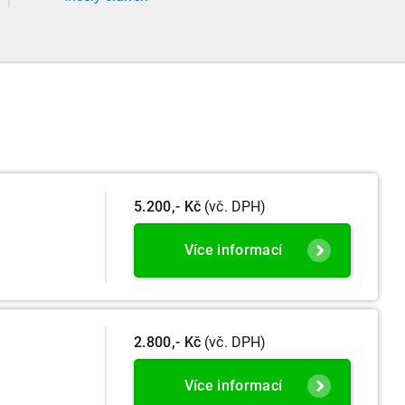
2025, platí nová, zvýšená kritéria pro zařazení
firem do velikostních a použijí se zpětně již pro
účetní období započaté v roce 2024.
5.200,- Kč
(vč. DPH)
Více informací
2.800,- Kč
(vč. DPH)
Více informací