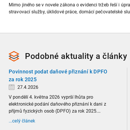
Mimo jiného se v novele zákona o evidenci tržeb řeší i úp
stravovací služby, úklidové práce, domácí pečovatelské sl
Podobné
aktuality a
články
Povinnost podat daňové přiznání k DPFO
za rok 2025
27.4.2026
V pondělí 4. května 2026 vyprší lhůta pro
elektronické podání daňového přiznání k dani z
příjmů fyzických osob (DPFO) za rok 2025.
Zaměříme se detailně na to, kde leží hranice
...celý článek
povinnosti přiznání podat, jaké jsou nejčastější