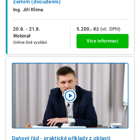
zemím (dvoudenní)
Ing. Jiří Klíma
20.8. - 21.8.
5.200,- Kč
(vč. DPH)
Webinář
Více informací
Online živé vysílání
Daňový řád - praktické příklady z oblasti