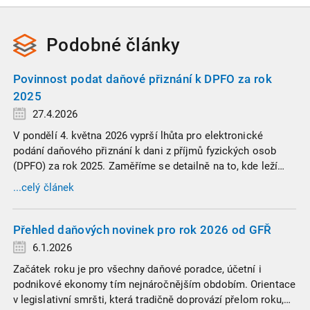
Podobné
články
Povinnost podat daňové přiznání k DPFO za rok
2025
27.4.2026
V pondělí 4. května 2026 vyprší lhůta pro elektronické
podání daňového přiznání k dani z příjmů fyzických osob
(DPFO) za rok 2025. Zaměříme se detailně na to, kde leží
hranice povinnosti přiznání podat, jaké jsou nejčastější
...celý článek
chytáky v soubězích příjmů a na co si dát v roce 2026
obzvlášť pozor.
Přehled daňových novinek pro rok 2026 od GFŘ
6.1.2026
Začátek roku je pro všechny daňové poradce, účetní i
podnikové ekonomy tím nejnáročnějším obdobím. Orientace
v legislativní smršti, která tradičně doprovází přelom roku,