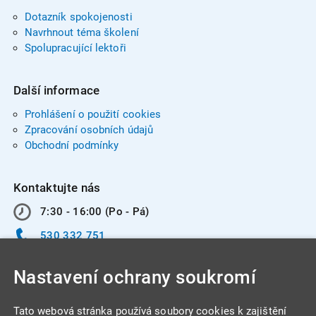
Dotazník spokojenosti
Navrhnout téma školení
Spolupracující lektoři
Další informace
Prohlášení o použití cookies
Zpracování osobních údajů
Obchodní podmínky
Kontaktujte nás
7:30 - 16:00 (Po - Pá)
530 332 751
info@integracentrum.cz
Nastavení ochrany soukromí
Odběr pozvánek
na email
Tato webová stránka používá soubory cookies k zajištění