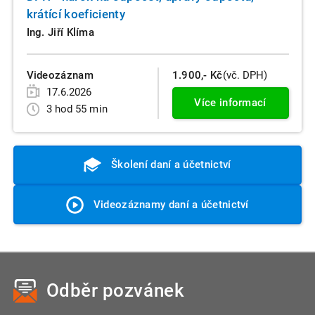
krátící koeficienty
Ing. Jiří Klíma
Videozáznam
1.900,- Kč
(vč. DPH)
17.6.2026
Více informací
3 hod 55 min
Školení daní a účetnictví
Videozáznamy daní a účetnictví
Odběr pozvánek