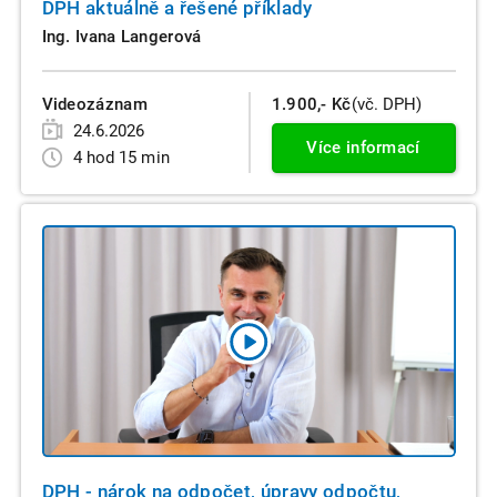
DPH aktuálně a řešené příklady
Ing. Ivana Langerová
Videozáznam
1.900,- Kč
(vč. DPH)
24.6.2026
Více informací
4 hod 15 min
DPH - nárok na odpočet, úpravy odpočtu,