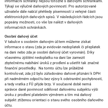
informační schránky nejsou totožné s datovými schránkami.
Týkají se výlučně daňových povinností. Pro autorizované
uživatele dále nabízí přehledy písemností z veřejné části
elektronických daňových spisů. V následujících řádcích jsou
popsány možnosti, co vše lze nalézt v daňových
informačních schránkách.
Osobní daňový účet
V tabulce s osobním daňovým účtem můžeme získat
informace o stavu (zda je evidován nedoplatek či přeplatek
na dani nebo zda je osobní daňový účet vyrovnán). Díky
včasnému zjištění nedoplatku na dani lze zamezit
zbytečnému nabíhání úroků z prodlení a ušetřit tak značné
finanční prostředky. Na tomto účtu lze průběžně
kontrolovat, zda již bylo zúřadováno daňové přiznání k DPH
při nadměrném odpočtu bez výzvy k odstranění pochybností,
a tedy vratka z FÚ přijde brzy. V současné době nemá
správce daně povinnost sdělovat daňovému subjektu výši
úroku z prodlení platebním výměrem a tím má daňový
subjekt ztíženou orientaci o stavu svého osobního daňového
účtu.