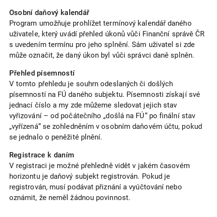
Osobní daňový kalendář
Program umožňuje prohlížet termínový kalendář daného
uživatele, který uvádí přehled úkonů vůči Finanční správě ČR
s uvedením termínu pro jeho splnění. Sám uživatel si zde
může označit, že daný úkon byl vůči správci daně splněn.
Přehled písemností
V tomto přehledu je souhrn odeslaných či došlých
písemností na FÚ daného subjektu. Písemnosti získají své
jednací číslo a my zde můžeme sledovat jejich stav
vyřizování – od počátečního „došlá na FÚ“ po finální stav
„vyřízená“ se zohledněním v osobním daňovém účtu, pokud
se jednalo o peněžité plnění.
Registrace k daním
V registraci je možné přehledně vidět v jakém časovém
horizontu je daňový subjekt registrován. Pokud je
registrován, musí podávat přiznání a vyúčtování nebo
oznámit, že neměl žádnou povinnost.