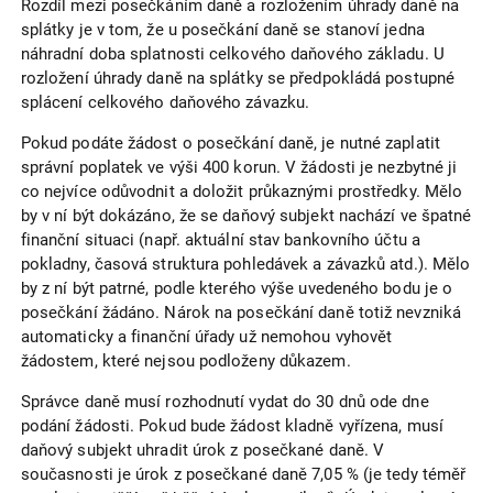
Rozdíl mezi posečkáním daně a rozložením úhrady daně na
splátky je v tom, že u posečkání daně se stanoví jedna
náhradní doba splatnosti celkového daňového základu. U
rozložení úhrady daně na splátky se předpokládá postupné
splácení celkového daňového závazku.
Pokud podáte žádost o posečkání daně, je nutné zaplatit
správní poplatek ve výši 400 korun. V žádosti je nezbytné ji
co nejvíce odůvodnit a doložit průkaznými prostředky. Mělo
by v ní být dokázáno, že se daňový subjekt nachází ve špatné
finanční situaci (např. aktuální stav bankovního účtu a
pokladny, časová struktura pohledávek a závazků atd.). Mělo
by z ní být patrné, podle kterého výše uvedeného bodu je o
posečkání žádáno. Nárok na posečkání daně totiž nevzniká
automaticky a finanční úřady už nemohou vyhovět
žádostem, které nejsou podloženy důkazem.
Správce daně musí rozhodnutí vydat do 30 dnů ode dne
podání žádosti. Pokud bude žádost kladně vyřízena, musí
daňový subjekt uhradit úrok z posečkané daně. V
současnosti je úrok z posečkané daně 7,05 % (je tedy téměř