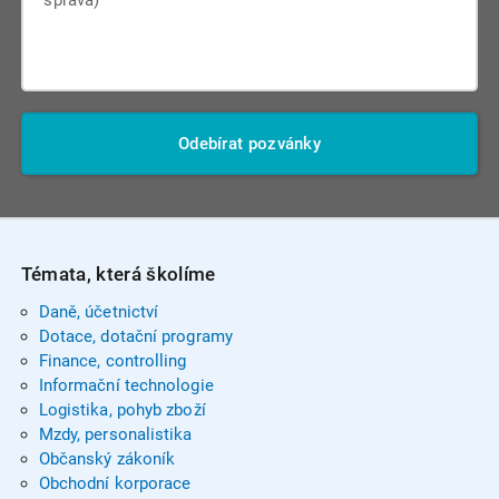
Odebírat pozvánky
Témata, která školíme
Daně, účetnictví
Dotace, dotační programy
Finance, controlling
Informační technologie
Logistika, pohyb zboží
Mzdy, personalistika
Občanský zákoník
Obchodní korporace