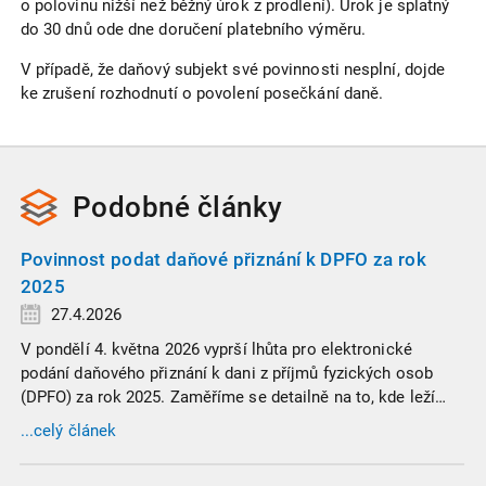
o polovinu nižší než běžný úrok z prodlení). Úrok je splatný
do 30 dnů ode dne doručení platebního výměru.
V případě, že daňový subjekt své povinnosti nesplní, dojde
ke zrušení rozhodnutí o povolení posečkání daně.
Podobné
články
Povinnost podat daňové přiznání k DPFO za rok
2025
27.4.2026
V pondělí 4. května 2026 vyprší lhůta pro elektronické
podání daňového přiznání k dani z příjmů fyzických osob
(DPFO) za rok 2025. Zaměříme se detailně na to, kde leží
hranice povinnosti přiznání podat, jaké jsou nejčastější
...celý článek
chytáky v soubězích příjmů a na co si dát v roce 2026
obzvlášť pozor.