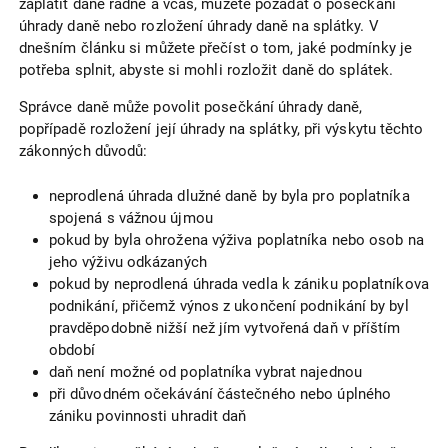
zaplatit daně řádně a včas, můžete požádat o posečkání
úhrady daně nebo rozložení úhrady daně na splátky. V
dnešním článku si můžete přečíst o tom, jaké podmínky je
potřeba splnit, abyste si mohli rozložit daně do splátek.
Správce daně může povolit posečkání úhrady daně,
popřípadě rozložení její úhrady na splátky, při výskytu těchto
zákonných důvodů:
neprodlená úhrada dlužné daně by byla pro poplatníka
spojená s vážnou újmou
pokud by byla ohrožena výživa poplatníka nebo osob na
jeho výživu odkázaných
pokud by neprodlená úhrada vedla k zániku poplatníkova
podnikání, přičemž výnos z ukončení podnikání by byl
pravděpodobně nižší než jím vytvořená daň v příštím
období
daň není možné od poplatníka vybrat najednou
při důvodném očekávání částečného nebo úplného
zániku povinnosti uhradit daň