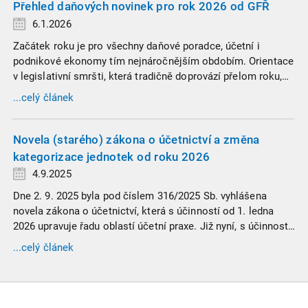
Přehled daňových novinek pro rok 2026 od GFŘ
6.1.2026
Začátek roku je pro všechny daňové poradce, účetní i
podnikové ekonomy tím nejnáročnějším obdobím. Orientace
v legislativní smršti, která tradičně doprovází přelom roku,
vyžaduje nastudovat všechny novely a doprovodné
...celý článek
informace. Generální finanční ředitelství (GFŘ) zveřejnilo
souhrnný materiál, který by neměl chybět v záložkách
žádného daňového profesionála.
Novela (starého) zákona o účetnictví a změna
kategorizace jednotek od roku 2026
4.9.2025
Dne 2. 9. 2025 byla pod číslem 316/2025 Sb. vyhlášena
novela zákona o účetnictví, která s účinností od 1. ledna
2026 upravuje řadu oblastí účetní praxe. Již nyní, s účinností
od 3. září 2025, platí nová, zvýšená kritéria pro zařazení firem
...celý článek
do velikostních a použijí se zpětně již pro účetní období
započaté v roce 2024.