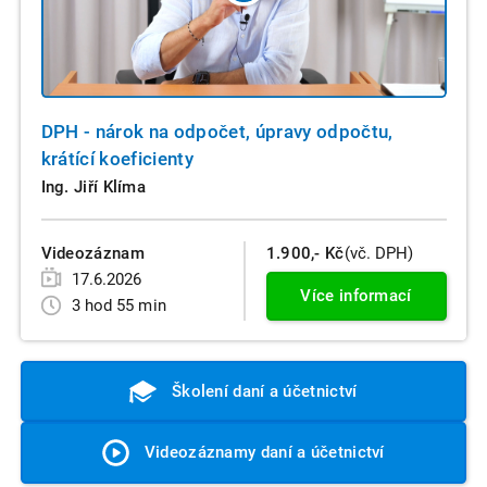
DPH - nárok na odpočet, úpravy odpočtu,
krátící koeficienty
Ing. Jiří Klíma
Videozáznam
1.900,- Kč
(vč. DPH)
17.6.2026
Více informací
3 hod 55 min
Školení daní a účetnictví
Videozáznamy daní a účetnictví