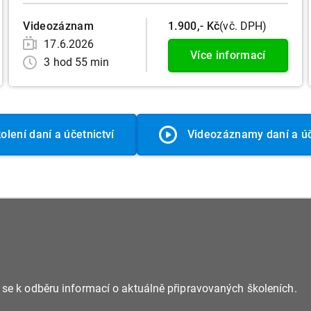
Videozáznam
1.900,- Kč
(vč. DPH)
17.6.2026
Více informací
3 hod 55 min
olení daní a účetnictví
Videozáznamy daní a úč
e se k odběru informací o aktuálně připravovaných školeních.