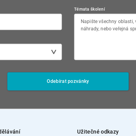
Témata školení
Odebírat pozvánky
dělávání
Užitečné odkazy