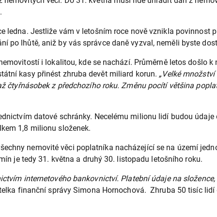
z nemovitých věcí. Do 31. května musí lidé uhradit daň z nemov
.
e ledna. Jestliže vám v letošním roce nově vznikla povinnost při
í po lhůtě, aniž by vás správce daně vyzval, neměli byste dos
emovitostí i lokalitou, kde se nachází. Průměrně letos došlo k 
átní kasy přinést zhruba devět miliard korun.
„Velké množství 
 až čtyřnásobek z předchozího roku. Změnu pocítí většina poplat
řednictvím datové schránky. Necelému milionu lidí budou údaje
lkem 1,8 milionu složenek.
echny nemovité věci poplatníka nacházející se na území jednoh
mín je tedy 31. května a druhý 30. listopadu letošního roku.
ictvím internetového bankovnictví. Platební údaje na složence, 
telka finanční správy Simona Hornochová. Zhruba 50 tisíc lidí 