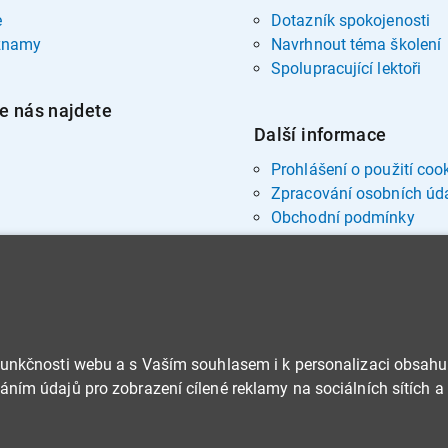
e
Dotazník spokojenosti
znamy
Navrhnout téma školení
Spolupracující lektoři
e nás najdete
Další informace
Prohlášení o použití coo
Zpracování osobních úd
Obchodní podmínky
funkčnosti webu a s Vaším souhlasem i k personalizaci obsahu
ním údajů pro zobrazení cílené reklamy na sociálních sítích a