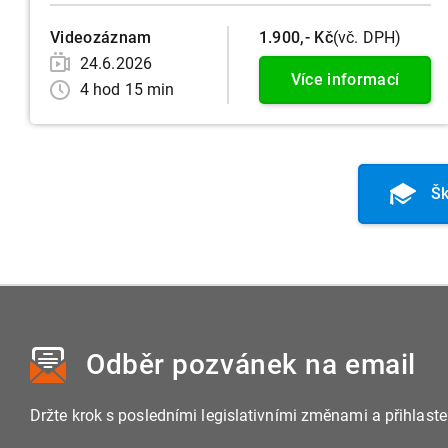
Videozáznam
1.900,- Kč
(vč. DPH)
24.6.2026
Více informací
4 hod 15 min
Šk
Odběr pozvánek
na email
Držte krok s posledními legislativními změnami a přihlast