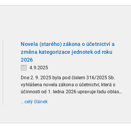
Novela (starého) zákona o účetnictví a
změna kategorizace jednotek od roku
2026
4.9.2025
Dne 2. 9. 2025 byla pod číslem 316/2025 Sb.
vyhlášena novela zákona o účetnictví, která s
účinností od 1. ledna 2026 upravuje řadu oblastí
účetní praxe. Již nyní, s účinností od 3. září
...celý článek
2025, platí nová, zvýšená kritéria pro zařazení
firem do velikostních a použijí se zpětně již pro
účetní období započaté v roce 2024.