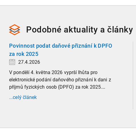
Podobné
aktuality a
články
Povinnost podat daňové přiznání k DPFO
za rok 2025
27.4.2026
V pondělí 4. května 2026 vyprší lhůta pro
elektronické podání daňového přiznání k dani z
příjmů fyzických osob (DPFO) za rok 2025.
Zaměříme se detailně na to, kde leží hranice
...celý článek
povinnosti přiznání podat, jaké jsou nejčastější
chytáky v soubězích příjmů a na co si dát v roce
2026 obzvlášť pozor.