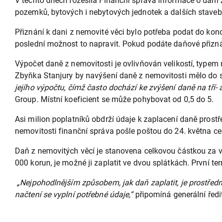
V těchto dnech rozesílá Finanční správa informace o dani 
pozemků, bytových i nebytových jednotek a dalších staveb
Přiznání k dani z nemovité věci bylo potřeba podat do konc
poslední možnost to napravit. Pokud podáte daňové přiznán
Výpočet daně z nemovitosti je ovlivňován velikostí, typem n
Zbyňka Stanjury by navýšení daně z nemovitosti mělo do st
jejího výpočtu, čímž často dochází ke zvýšení daně na tří-
Group. Místní koeficient se může pohybovat od 0,5 do 5.
Asi milion poplatníků obdrží údaje k zaplacení daně prost
nemovitosti finanční správa pošle poštou do 24. května ce
Daň z nemovitých věcí je stanovena celkovou částkou za vš
000 korun, je možné ji zaplatit ve dvou splátkách. První ter
„Nejpohodlnějším způsobem, jak daň zaplatit, je prostředn
načtení se vyplní potřebné údaje,“
připomíná generální ředi