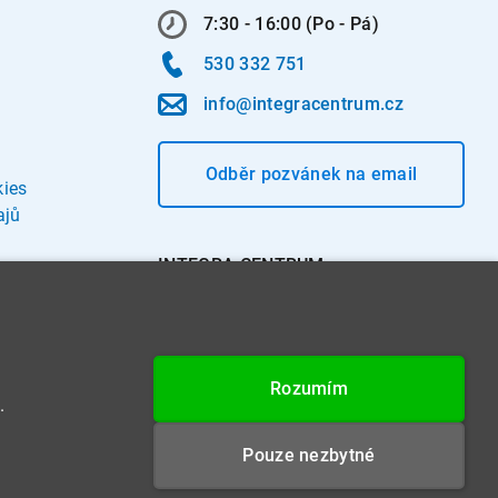
7:30 - 16:00 (Po - Pá)
530 332 751
info@integracentrum.cz
Odběr pozvánek
na email
kies
ajů
INTEGRA CENTRUM s.r.o.
Jabloňová 662/7
621 00 Brno
IČ: 26234203
Rozumím
DIČ: CZ26234203
.
Datová schránka: 4beca6d
Pouze nezbytné