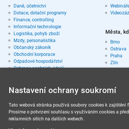
Daně, účetnictví
Webinář
Dotace, dotační programy
Videozá
Finance, controlling
Informační technologie
Města, kd
Logistika, pohyb zboží
Mzdy, personalistika
Brno
Občanský zákoník
Ostrava
Obchodní korporace
Praha
Odpadové hospodářství
Zlín
Ochrana osobních údajů
Pohřebnictví
Rozvoj osobnosti
Nastavení ochrany soukromí
Sociální oblast
Spisová služba, archivnictví
Stavby, nemovitosti
Tato webová stránka používá soubory cookies k zajištění 
Veřejná správa
Prosíme o potvrzení souhlasu s využíváním cookies a předá
Veřejné zakázky
reklamních sítích na dalších webech.
Zbrojní legislativa