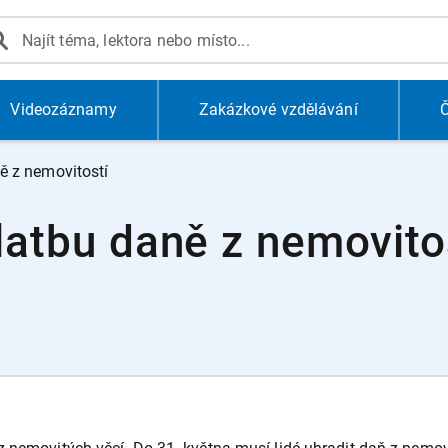
Videozáznamy
Zakázkové vzdělávání
Č
ně z nemovitostí
platbu daně z nemovito