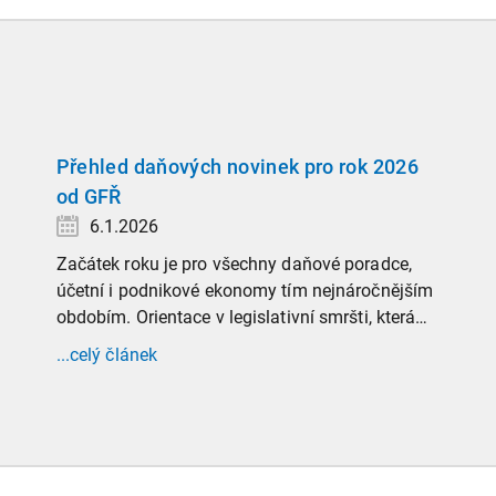
Přehled daňových novinek pro rok 2026
od GFŘ
6.1.2026
Začátek roku je pro všechny daňové poradce,
účetní i podnikové ekonomy tím nejnáročnějším
obdobím. Orientace v legislativní smršti, která
tradičně doprovází přelom roku, vyžaduje
...celý článek
nastudovat všechny novely a doprovodné
informace. Generální finanční ředitelství (GFŘ)
zveřejnilo souhrnný materiál, který by neměl
chybět v záložkách žádného daňového
profesionála.