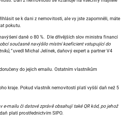
itosti. Daň z nemovitosti se vztahuje na všechny majitele
hlásit se k dani z nemovitosti, ale vy jste zapomněli, máte
tat pokutu.
navýšení daně o 80 %. Dle dřívějších slov ministra financí
obcí současně navýšilo místní koeficient vstupující do
níků,“
uvedl Michal Jelínek, daňový expert a partner V4
 doručeny do jejich emailu. Ostatním vlastníkům
o kraje. Pokud vlastník nemovitostí platí vyšší daň než 5
v e-mailu či datové zprávě obsahují také QR kód, po jehož
daň platí prostřednictvím SIPO.