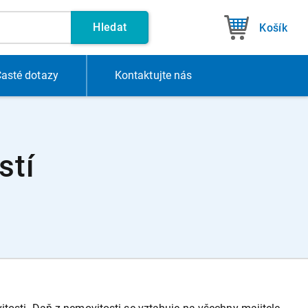
Hledat
Košík
asté dotazy
Kontakt
ujte nás
stí