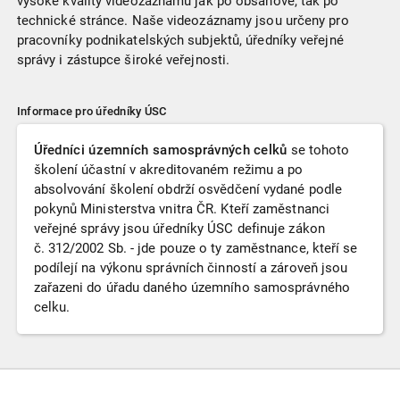
vysoké kvality videozáznamů jak po obsahové, tak po
technické stránce. Naše videozáznamy jsou určeny pro
pracovníky podnikatelských subjektů, úředníky veřejné
správy i zástupce široké veřejnosti.
Informace pro úředníky ÚSC
Úředníci územních samosprávných celků
se tohoto
školení účastní v akreditovaném režimu a po
absolvování školení obdrží osvědčení vydané podle
pokynů Ministerstva vnitra ČR. Kteří zaměstnanci
veřejné správy jsou úředníky ÚSC definuje zákon
č. 312/2002 Sb. - jde pouze o ty zaměstnance, kteří se
podílejí na výkonu správních činností a zároveň jsou
zařazeni do úřadu daného územního samosprávného
celku.