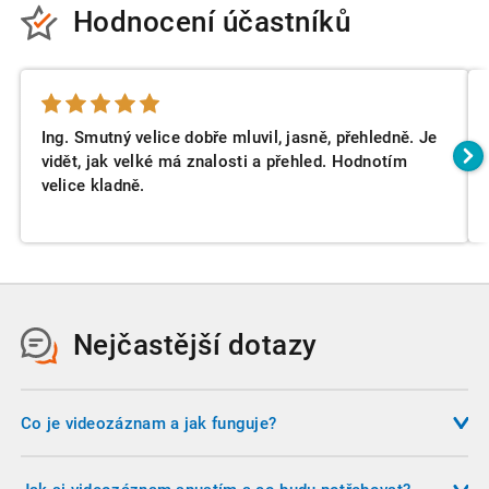
Hodnocení účastníků
Ing. Smutný velice dobře mluvil, jasně, přehledně. Je
vidět, jak velké má znalosti a přehled. Hodnotím
velice kladně.
Nejčastější dotazy
Co je videozáznam a jak funguje?
Videozáznam je nahrávka školení, kterou si můžete pustit na
svém počítači, tabletu, nebo telefonu. Nemusíte se