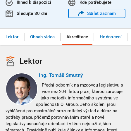
Ihned k dispozici
Kde
potřebujete
Sledujte 30 dní
Sdílet
záznam
Lektor
Obsah videa
Akreditace
Hodnocení
Lektor
Ing. Tomáš Smutný
Přední odborník na mzdovou legislativu s
více než 20-ti letou praxí, kterou zúročuje
jako metodik informačního systému ve
společnosti QI Group. Jeho školení jsou
vyhlášená pro maximálně srozumitelný výklad a důraz na
potřeby praxe, přičemž porovnáváním staré a nové
legislativy usnadňuje orientaci i v těch nejsložitějších
tématech. Pravidelně publikuje články a informace, které