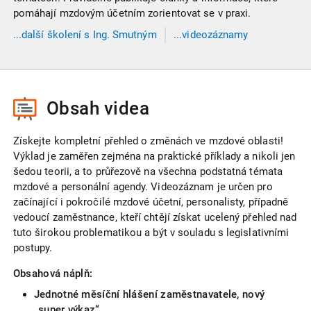
pomáhají mzdovým účetním zorientovat se v praxi.
...
další
školení
s Ing. Smutným
...videozáznamy
s Ing. Smutným
Obsah videa
Získejte kompletní přehled o změnách ve mzdové oblasti!
Výklad je zaměřen zejména na praktické příklady a nikoli jen
šedou teorii, a to průřezově na všechna podstatná témata
mzdové a personální agendy. Videozáznam je určen pro
začínající i pokročilé mzdové účetní, personalisty, případně
vedoucí zaměstnance, kteří chtějí získat ucelený přehled nad
tuto širokou problematikou a být v souladu s legislativními
postupy.
Obsahová náplň:
Jednotné měsíční hlášení zaměstnavatele, nový
„super výkaz“