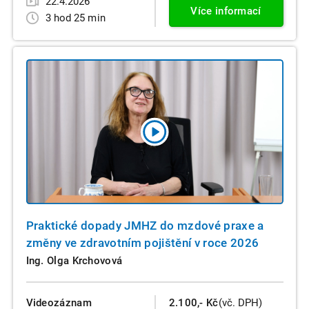
22.4.2026
Více informací
3 hod 25 min
Praktické dopady JMHZ do mzdové praxe a
změny ve zdravotním pojištění v roce 2026
Ing. Olga Krchovová
Videozáznam
2.100,- Kč
(vč. DPH)