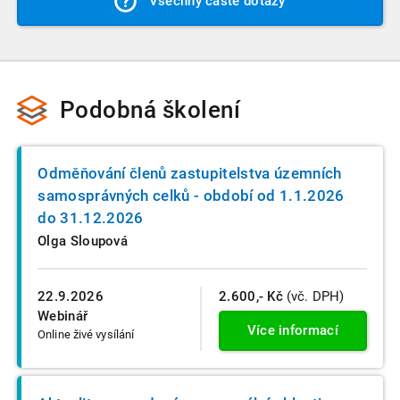
Všechny časté dotazy
o jeho absolvování, které si můžete uložit do počítače nebo
k videu je automatizovaně zneplatněn. Vždy nás můžete
vytisknout.
samozřejmě kontaktovat a situaci spolu prověříme.
Podobná školení
Odměňování členů zastupitelstva územních
samosprávných celků - období od 1.1.2026
do 31.12.2026
Olga Sloupová
22.9.2026
2.600,- Kč
(vč. DPH)
Webinář
Více informací
Online živé vysílání