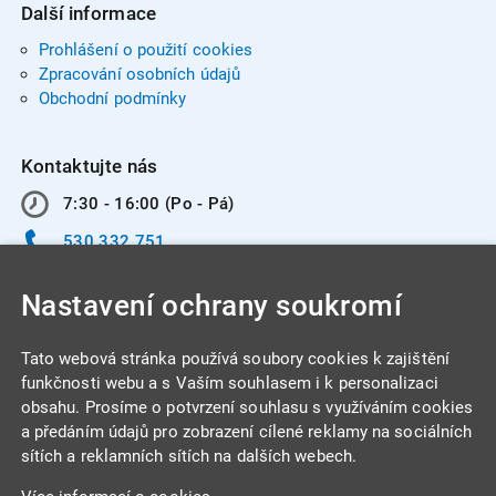
Další informace
Prohlášení o použití cookies
Zpracování osobních údajů
Obchodní podmínky
Kontaktujte nás
7:30 - 16:00 (Po - Pá)
530 332 751
info@integracentrum.cz
Nastavení ochrany soukromí
Odběr pozvánek
na email
Tato webová stránka používá soubory cookies k zajištění
funkčnosti webu a s Vaším souhlasem i k personalizaci
obsahu. Prosíme o potvrzení souhlasu s využíváním cookies
INTEGRA CENTRUM s.r.o.
a předáním údajů pro zobrazení cílené reklamy na sociálních
Jabloňová 662/7
sítích a reklamních sítích na dalších webech.
621 00 Brno