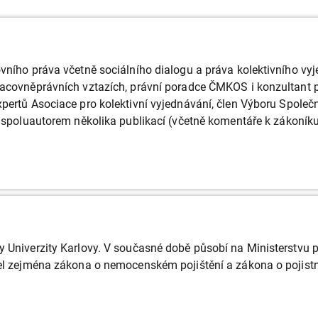
ovního práva včetně sociálního dialogu a práva kolektivního vy
pracovněprávních vztazích, právní poradce ČMKOS i konzultant
xpertů Asociace pro kolektivní vyjednávání, člen Výboru Společ
je spoluautorem několika publikací (včetně komentáře k zákoník
 Univerzity Karlovy. V současné době působí na Ministerstvu pr
vel zejména zákona o nemocenském pojištění a zákona o pojistn