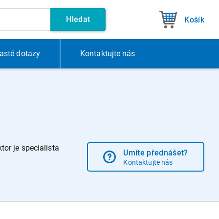
Hledat
Košík
asté dotazy
Kontakt
ujte nás
or je specialista
Umíte přednášet?
Kontaktujte nás