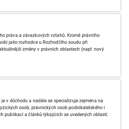
ního práva a závazkových vztahů. Kromě právního
ůsobí jako rozhodce u Rozhodčího soudu při
ktuálnější změny v právních oblastech (např. nový
í je v důchodu a nadále se specializuje zejména na
 fyzických osob, právnických osob podnikatelského i
h publikací a článků týkajících se uvedených oblastí.