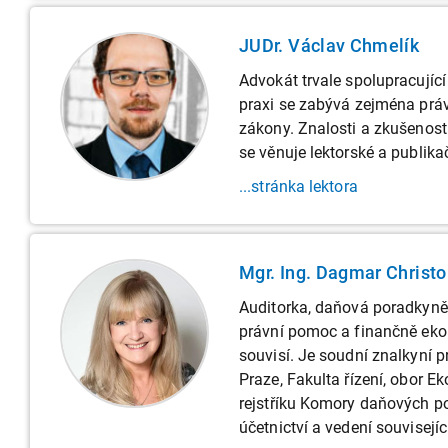
JUDr. Václav Chmelík
Advokát trvale spolupracujíc
praxi se zabývá zejména prá
zákony. Znalosti a zkušenost
se věnuje lektorské a publik
...stránka lektora
Mgr. Ing. Dagmar Christ
Auditorka, daňová poradkyně,
právní pomoc a finančně ekon
souvisí. Je soudní znalkyní 
Praze, Fakulta řízení, obor E
rejstříku Komory daňových po
účetnictví a vedení souvisej