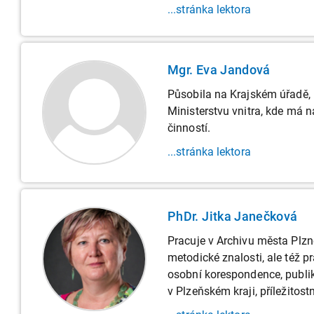
...stránka lektora
Mgr. Eva Jandová
Působila na Krajském úřadě, 
Ministerstvu vnitra, kde má n
činností.
...stránka lektora
PhDr. Jitka Janečková
Pracuje v Archivu města Plzně
metodické znalosti, ale též p
osobní korespondence, publik
v Plzeňském kraji, příležito