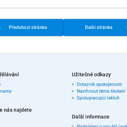
Předchozí
stránka
Další
stránka
dělávání
Užitečné odkazy
e
Dotazník spokojenosti
znamy
Navrhnout téma školení
Spolupracující lektoři
e nás najdete
Další informace
Prohlášení o použití coo