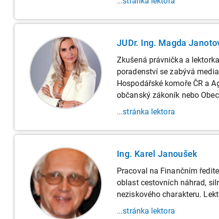
...stránka lektora
JUDr. Ing. Magda Janoto
Zkušená právnička a lektork
poradenství se zabývá mediac
Hospodářské komoře ČR a Agrá
občanský zákoník nebo Obecn
...stránka lektora
Ing. Karel Janoušek
Pracoval na Finančním ředite
oblast cestovních náhrad, si
neziskového charakteru. Lekto
...stránka lektora