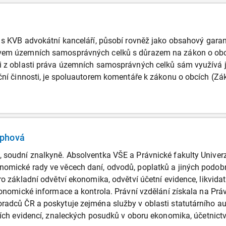
í s KVB advokátní kanceláří, působí rovněž jako obsahový gar
vem územních samosprávných celků s důrazem na zákon o obcí
i z oblasti práva územních samosprávných celků sám využívá ja
ační činnosti, je spoluautorem komentáře k zákonu o obcích (Zá
ophová
 soudní znalkyně. Absolventka VŠE a Právnické fakulty Univer
omické rady ve věcech daní, odvodů, poplatků a jiných podobný
pro základní odvětví ekonomika, odvětví účetní evidence, likvi
konomické informace a kontrola. Právní vzdělání získala na Práv
radců ČR a poskytuje zejména služby v oblasti statutárního aud
ících evidencí, znaleckých posudků v oboru ekonomika, účetnict