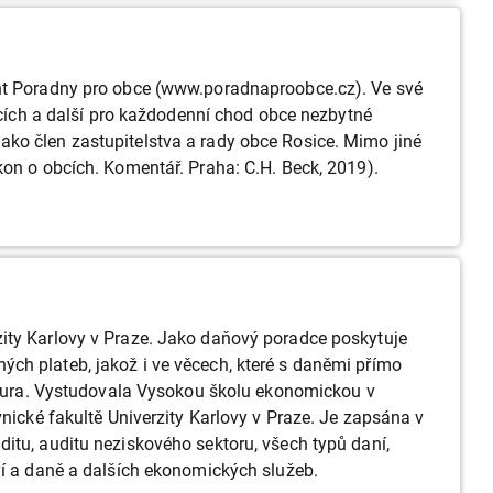
ant Poradny pro obce (www.poradnaproobce.cz). Ve své
ch a další pro každodenní chod obce nezbytné
ko člen zastupitelstva a rady obce Rosice. Mimo jiné
kon o obcích. Komentář. Praha: C.H. Beck, 2019).
zity Karlovy v Praze. Jako daňový poradce poskytuje
ch plateb, jakož i ve věcech, které s daněmi přímo
datura. Vystudovala Vysokou školu ekonomickou v
nické fakultě Univerzity Karlovy v Praze. Je zapsána v
itu, auditu neziskového sektoru, všech typů daní,
ví a daně a dalších ekonomických služeb.