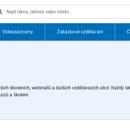
Videozáznamy
Zakázkové vzdělávání
Č
ich školeních, webinářů a dalších vzdělávacích akcí. Každý lekt
urzů a školení.