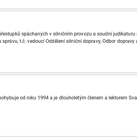
řestupků spáchaných v silničním provozu a soudní judikaturu s 
u správu, t.č. vedoucí Oddělení silniční dopravy, Odbor dopravy
 pohybuje od roku 1994 a je dlouholetým členem a lektorem Sva