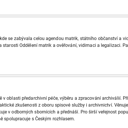
kde se zabývala celou agendou matrik, státního občanství a vi
a starosti Oddělení matrik a ověřování, vidimaci a legalizaci. 
 v oblasti předarchivní péče, výběru a zpracování archiválií. Př
raktické zkušenosti z oboru spisové služby i archivnictví. Věnuje
uje v odborných sbornících a přednáší. Pro širší veřejnost pop
stně spolupracuje s Českým rozhlasem.