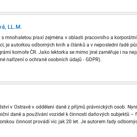
vá, LL.M.
a s mnohaletou praxí zejména v oblasti pracovního a korporát
í, je autorkou odborných knih a článků a v neposlední řadě p
rní komoře ČR. Jako lektorka se mimo jiné zaměřuje i na neja
é nařízení o ochraně osobních údajů - GDPR).
lství v Ostravě v oddělení daně z příjmů právnických osob. Nyn
lniční daně a používání vozidel k činnosti daňových subjektů –
rskou činnost provádí víc jak 20 let. Je autorem řady odbornýc