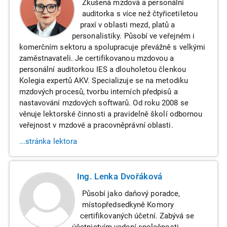
Zkušená mzdová a personální
auditorka s více než čtyřicetiletou
praxí v oblasti mezd, platů a
personalistiky. Působí ve veřejném i
komerčním sektoru a spolupracuje převážně s velkými
zaměstnavateli. Je certifikovanou mzdovou a
personální auditorkou IES a dlouholetou členkou
Kolegia expertů AKV. Specializuje se na metodiku
mzdových procesů, tvorbu interních předpisů a
nastavování mzdových softwarů. Od roku 2008 se
věnuje lektorské činnosti a pravidelně školí odbornou
veřejnost v mzdové a pracovněprávní oblasti.
...stránka lektora
Ing. Lenka Dvořáková
Působí jako daňový poradce,
místopředsedkyně Komory
certifikovaných účetní. Zabývá se
účetnictvím vedení společnosti,