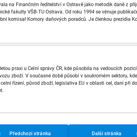
ala na Finančním ředitelství v Ostravě jako metodik daně z pří
ické fakulty VŠB-TU Ostrava. Od roku 1994 se věnuje publikačn
ební komisař Komory daňových poradců. Je členkou prezídia 
letou praxi u Celní správy ČR, kde působila na vedoucích pozi
ývozu zboží. V současné době působí v soukromém sektoru, kde za
e celní řízení, původ zboží, legislativa EU v oblasti cel, daní při
t.
Předchozí
stránka
Další
stránka