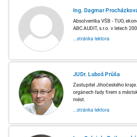
Ing. Dagmar Procházkov
Absolventka VŠB - TUO, ekonom
ABC.AUDIT, s.r.o. v letech 200
...stránka lektora
JUDr. Luboš Průša
Zastupitel Jihočeského kraje.
orgánech řady firem s městsk
měst.
...stránka lektora