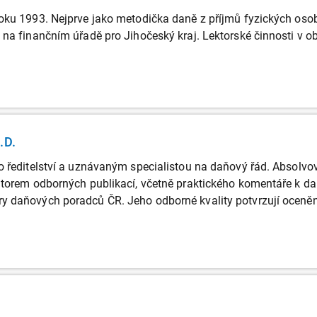
oku 1993. Nejprve jako metodička daně z příjmů fyzických osob 
 na finančním úřadě pro Jihočeský kraj. Lektorské činnosti v o
.D.
o ředitelství a uznávaným specialistou na daňový řád. Absolvo
utorem odborných publikací, včetně praktického komentáře k d
 daňových poradců ČR. Jeho odborné kvality potvrzují ocenění