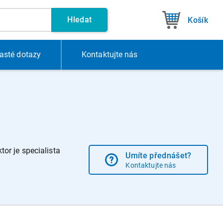
Hledat
Košík
asté dotazy
Kontakt
ujte nás
or je specialista
Umíte přednášet?
Kontaktujte nás