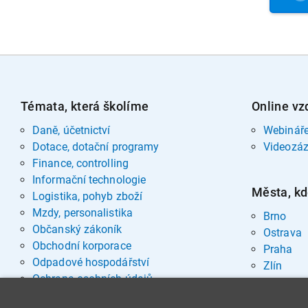
Témata, která školíme
Online vz
Daně, účetnictví
Webinář
Dotace, dotační programy
Videozá
Finance, controlling
Informační technologie
Města, kd
Logistika, pohyb zboží
Mzdy, personalistika
Brno
Občanský zákoník
Ostrava
Obchodní korporace
Praha
Odpadové hospodářství
Zlín
Ochrana osobních údajů
Pohřebnictví