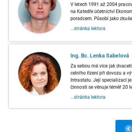
V letech 1991 až 2004 pracov
na Katedře účetnictví Ekonom
poradcem. Působí jako zkuš
...stránka lektora
Ing. Bc. Lenka Sabelová
Za sebou má více jak dvaceti
celního řízení při dovozu a v
Intrastatu. Její specializací j
činnosti se věnuje téměř 20 le
...stránka lektora