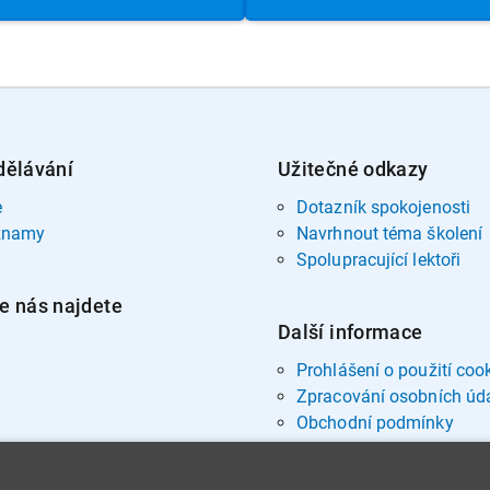
dělávání
Užitečné odkazy
e
Dotazník spokojenosti
znamy
Navrhnout téma školení
Spolupracující lektoři
e nás najdete
Další informace
Prohlášení o použití coo
Zpracování osobních úd
Obchodní podmínky