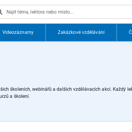
Videozáznamy
Zakázkové vzdělávání
Č
ich školeních, webinářů a dalších vzdělávacích akcí. Každý lekt
urzů a školení.