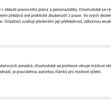
 v oblasti pracovního práva a personalistiky. Dlouhodobě se vě
erým předává své praktické zkušenosti z praxe. Ve svých školen
axi. Účastníci oceňují především její přehlednost, odbornou erudi
aňových poradců, dlouhodobě se profesně věnuje mzdové oblast
ednáší, je pravidelnou autorkou článků pro mzdové účetní.