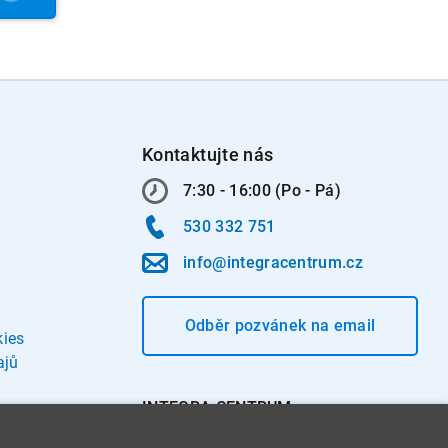
Kontaktujte nás
7:30 - 16:00 (Po - Pá)
530 332 751
info@integracentrum.cz
Odběr pozvánek
na email
kies
ajů
INTEGRA CENTRUM s.r.o.
Jabloňová 662/7