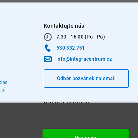
Kontaktujte nás
7:30 - 16:00 (Po - Pá)
530 332 751
info@integracentrum.cz
Odběr pozvánek
na email
kies
ajů
INTEGRA CENTRUM s.r.o.
Jabloňová 662/7
621 00 Brno
IČ: 26234203
Rozumím