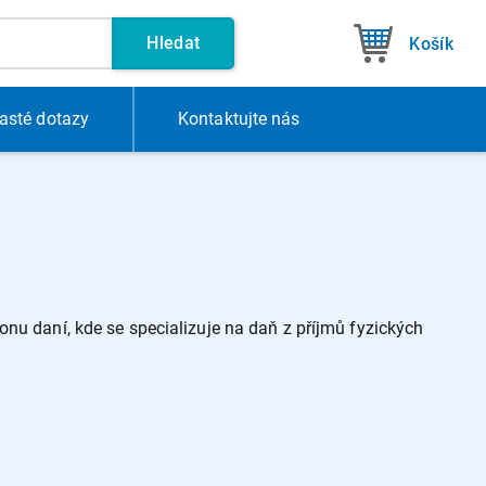
Hledat
Košík
asté dotazy
Kontakt
ujte nás
onu daní, kde se specializuje na daň z příjmů fyzických