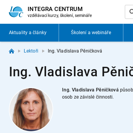
INTEGRA CENTRUM
vzdělávací
kurzy, školení, semináře
Aktuality
a články
Školení a webináře
Lektoři
Ing. Vladislava Pěničková
Ing. Vladislava Pěn
Ing. Vladislava Pěničková
p
ůsob
osob ze závislé činnosti.