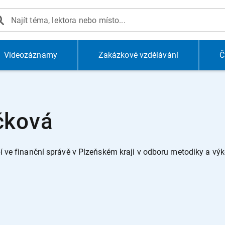
Videozáznamy
Zakázkové vzdělávání
Č
ičková
í ve finanční správě v Plzeňském kraji v odboru metodiky a výk