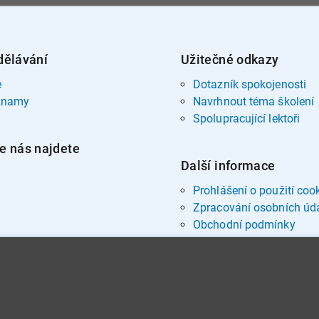
dělávání
Užitečné odkazy
e
Dotazník spokojenosti
znamy
Navrhnout téma školení
Spolupracující lektoři
e nás najdete
Další informace
Prohlášení o použití coo
Zpracování osobních úd
Obchodní podmínky