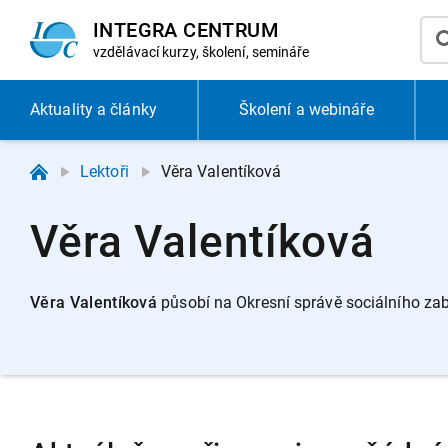
INTEGRA CENTRUM
vzdělávací
kurzy, školení, semináře
Aktuality
a články
Školení a webináře
Lektoři
Věra Valentíková
Věra Valentíková
Věra Valentíková
p
ůsobí na Okresní správě sociálního zab