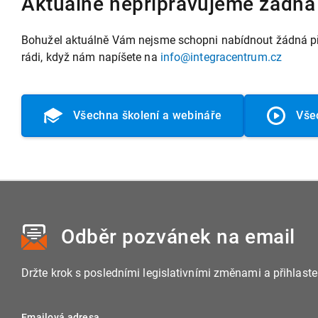
Aktuálně nepřipravujeme žádná 
Bohužel aktuálně Vám nejsme schopni nabídnout žádná při
rádi, když nám napíšete na
info@integracentrum.cz
Všechna školení a webináře
Vše
Odběr pozvánek
na email
Držte krok s posledními legislativními změnami a přihlast
Emailová adresa