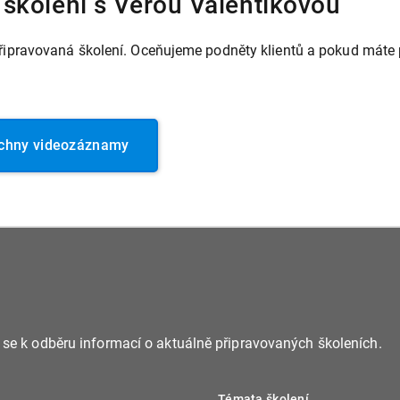
školení s Věrou Valentíkovou
pravovaná školení. Oceňujeme podněty klientů a pokud máte po
chny videozáznamy
e se k odběru informací o aktuálně připravovaných školeních.
Témata školení