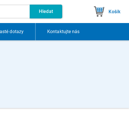
Hledat
Košík
asté dotazy
Kontakt
ujte nás