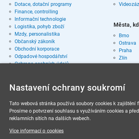
Dotace, dotační programy
Videozá
Finance, controlling
Informační technologie
Města, kd
Logistika, pohyb zboží
Mzdy, personalistika
Brno
Občanský zákoník
Ostrava
Obchodní korporace
Praha
Odpadové hospodářství
Zlín
Ochrana osobních údajů
Pohřebnictví
Rozvoj osobnosti
Nastavení ochrany soukromí
Sociální oblast
Spisová služba, archivnictví
Stavby, nemovitosti
Tato webová stránka používá soubory cookies k zajištění 
Veřejná správa
Prosíme o potvrzení souhlasu s využíváním cookies a předá
Veřejné zakázky
reklamních sítích na dalších webech.
Zbrojní legislativa
Více informací o cookies
Životní prostředí