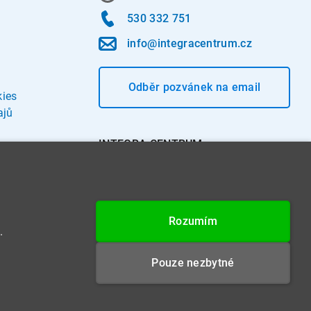
530 332 751
info@integracentrum.cz
Odběr pozvánek
na email
kies
ajů
INTEGRA CENTRUM s.r.o.
Jabloňová 662/7
621 00 Brno
IČ: 26234203
Rozumím
DIČ: CZ26234203
.
Datová schránka: 4beca6d
Pouze nezbytné