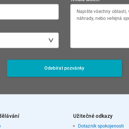
Odebírat pozvánky
dělávání
Užitečné odkazy
e
Dotazník spokojenosti