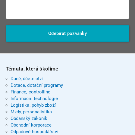
Odebírat pozvánky
Témata, která školíme
Daně, účetnictví
Dotace, dotační programy
Finance, controlling
Informační technologie
Logistika, pohyb zboží
Mzdy, personalistika
Občanský zákoník
Obchodní korporace
Odpadové hospodářství