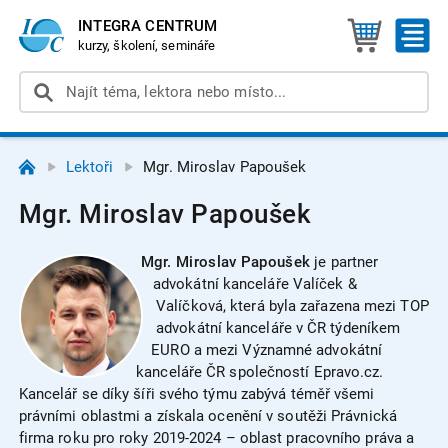
INTEGRA CENTRUM
kurzy, školení, semináře
Lektoři
Mgr. Miroslav Papoušek
Mgr. Miroslav Papoušek
Mgr. Miroslav Papoušek
je p
artner
advokátní kanceláře Valíček &
Valíčková, která byla zařazena mezi TOP
advokátní kanceláře v ČR týdeníkem
EURO a mezi Významné advokátní
kanceláře ČR společností Epravo.cz.
Kancelář se díky šíři svého týmu zabývá téměř všemi
právními oblastmi a získala ocenění v soutěži Právnická
firma roku pro roky 2019-2024 – oblast pracovního práva a