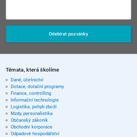
Odebírat pozvánky
Témata, která školíme
Daně, účetnictví
Dotace, dotační programy
Finance, controlling
Informační technologie
Logistika, pohyb zboží
Mzdy, personalistika
Občanský zákoník
Obchodní korporace
Odpadové hospodářství