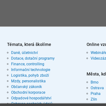
Témata, která školíme
Online vz
Daně, účetnictví
Webinář
Dotace, dotační programy
Videozá
Finance, controlling
Informační technologie
Města, kd
Logistika, pohyb zboží
Mzdy, personalistika
Brno
Občanský zákoník
Ostrava
Obchodní korporace
Praha
Odpadové hospodářství
Zlín
Ochrana osobních údajů