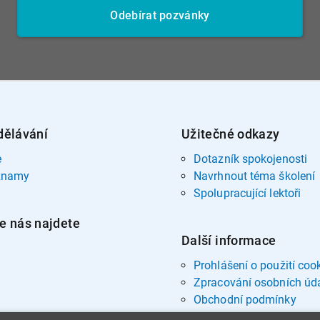
Odebírat pozvánky
dělávání
Užitečné odkazy
e
Dotazník spokojenosti
znamy
Navrhnout téma školení
Spolupracující lektoři
e nás najdete
Další informace
Prohlášení o použití coo
Zpracování osobních úd
Obchodní podmínky