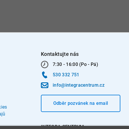
Kontaktujte nás
7:30 - 16:00 (Po - Pá)
530 332 751
info@integracentrum.cz
Odběr pozvánek
na email
kies
ajů
INTEGRA CENTRUM s.r.o.