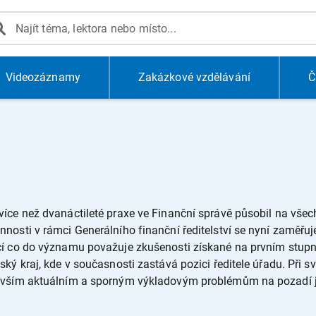
Videozáznamy
Zakázkové vzdělávání
Č
íce než dvanáctileté praxe ve Finanční správě působil na všec
nosti v rámci Generálního finanční ředitelství se nyní zaměřu
cí co do významu považuje zkušenosti získané na prvním stupn
ký kraj, kde v současnosti zastává pozici ředitele úřadu. Při 
evším aktuálním a sporným výkladovým problémům na pozadí ju