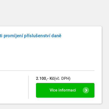
ti promíjení příslušenství daně
2.100,- Kč
(vč. DPH)
Více informací