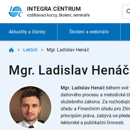
INTEGRA CENTRUM
vzdělávací
kurzy, školení, semináře
Aktuality
a články
Školení a webináře
Lektoři
Mgr. Ladislav Henáč
Mgr. Ladislav Henáč
Mgr. Ladislav Henáč
během své v
daňového procesu a metodické čin
služebního zákona. Za rozhodují
úřadu a Finančním úřadu pro Zlíns
principům práva, zabývá se před
lektorské a publikační činnosti.