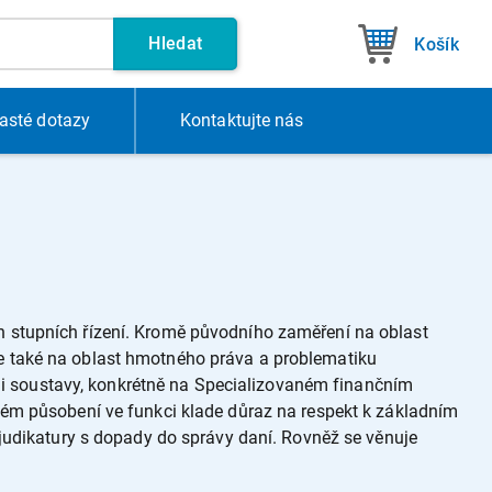
Hledat
Košík
asté dotazy
Kontakt
ujte nás
h stupních řízení. Kromě původního zaměření na oblast
je také na oblast hmotného práva a problematiku
i soustavy, konkrétně na Specializovaném finančním
svém působení ve funkci klade důraz na respekt k základním
dikatury s dopady do správy daní. Rovněž se věnuje