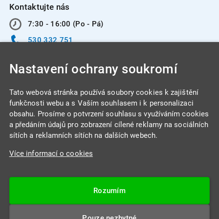
Kontaktujte nás
7:30 - 16:00 (Po - Pá)
530 332 751
info@integracentrum.cz
Nastavení ochrany soukromí
Odběr pozvánek
na email
Tato webová stránka používá soubory cookies k zajištění
funkčnosti webu a s Vaším souhlasem i k personalizaci
obsahu. Prosíme o potvrzení souhlasu s využíváním cookies
INTEGRA CENTRUM s.r.o.
a předáním údajů pro zobrazení cílené reklamy na sociálních
Jabloňová 662/7
sítích a reklamních sítích na dalších webech.
621 00 Brno
Více informací o cookies
IČ: 26234203
DIČ: CZ26234203
Rozumím
Datová schránka: 4beca6d
Pouze nezbytné