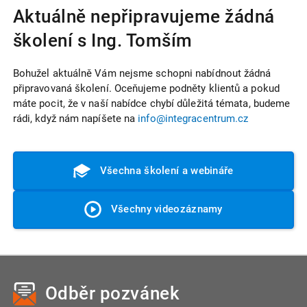
Aktuálně nepřipravujeme žádná
školení s Ing. Tomším
Bohužel aktuálně Vám nejsme schopni nabídnout žádná
připravovaná školení. Oceňujeme podněty klientů a pokud
máte pocit, že v naší nabídce chybí důležitá témata, budeme
rádi, když nám napíšete na
info@integracentrum.cz
Všechna školení a webináře
Všechny videozáznamy
Odběr pozvánek