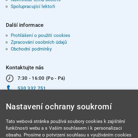
Spolupracující lektoři
Další informace
Prohlášení o použití cookies
Zpracování osobních údajů
Obchodní podmínky
Kontaktujte nás
7:30 - 16:00 (Po - Pá)
530 332 751
info@integracentrum.cz
Nastavení ochrany soukromí
Odběr pozvánek
na email
Tato webová stránka používá soubory cookies k zajištění
funkčnosti webu a s Vaším souhlasem i k personalizaci
obsahu. Prosíme o potvrzení souhlasu s využíváním cookies