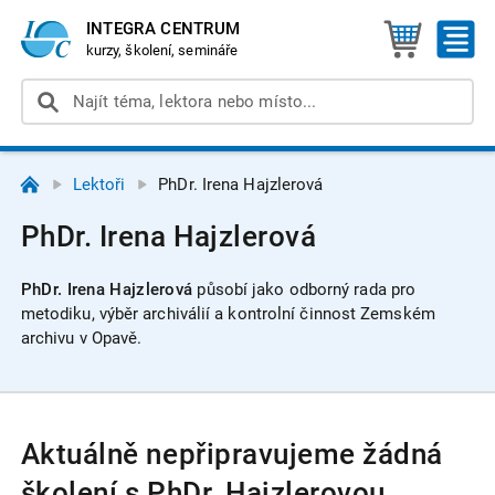
INTEGRA CENTRUM
kurzy, školení, semináře
Lektoři
PhDr. Irena Hajzlerová
PhDr. Irena Hajzlerová
PhDr. Irena Hajzlerová
p
ůsobí jako odborný rada pro
metodiku, výběr archiválií a kontrolní činnost Zemském
archivu v Opavě.
Aktuálně nepřipravujeme žádná
školení s PhDr. Hajzlerovou