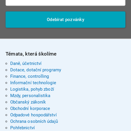
Odebírat pozvánky
Témata, která školíme
Daně, účetnictví
Dotace, dotační programy
Finance, controlling
Informační technologie
Logistika, pohyb zboží
Mzdy, personalistika
Občanský zákoník
Obchodní korporace
Odpadové hospodářství
Ochrana osobních údajů
Pohřebnictví