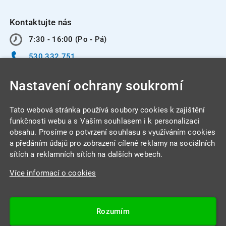
Kontaktujte nás
7:30 - 16:00 (Po - Pá)
530 332 751
info@integracentrum.cz
Nastavení ochrany soukromí
Odběr pozvánek
na email
Tato webová stránka používá soubory cookies k zajištění
funkčnosti webu a s Vaším souhlasem i k personalizaci
obsahu. Prosíme o potvrzení souhlasu s využíváním cookies
INTEGRA CENTRUM s.r.o.
a předáním údajů pro zobrazení cílené reklamy na sociálních
Jabloňová 662/7
sítích a reklamních sítích na dalších webech.
621 00 Brno
Více informací o cookies
IČ: 26234203
DIČ: CZ26234203
Rozumím
Datová schránka: 4beca6d