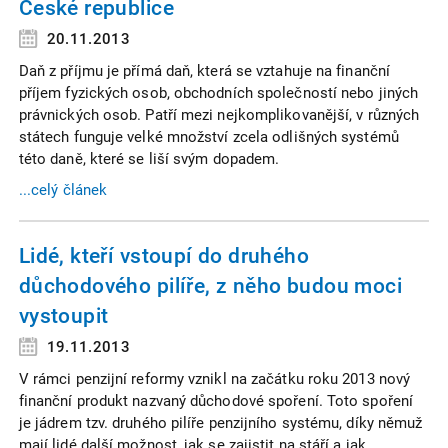
České republice
20.11.2013
Daň z příjmu je přímá daň, která se vztahuje na finanční
příjem fyzických osob, obchodních společností nebo jiných
právnických osob. Patří mezi nejkomplikovanější, v různých
státech funguje velké množství zcela odlišných systémů
této daně, které se liší svým dopadem.
...celý článek
Lidé, kteří vstoupí do druhého
důchodového pilíře, z něho budou moci
vystoupit
19.11.2013
V rámci penzijní reformy vznikl na začátku roku 2013 nový
finanční produkt nazvaný důchodové spoření. Toto spoření
je jádrem tzv. druhého pilíře penzijního systému, díky němuž
mají lidé další možnost, jak se zajistit na stáří a jak