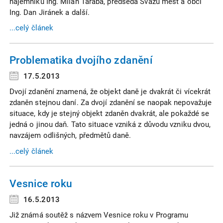
nájemníků Ing. Milan Taraba, předseda Svazu měst a obcí
Ing. Dan Jiránek a další.
...celý článek
Problematika dvojího zdanění
17.5.2013
Dvojí zdanění znamená, že objekt daně je dvakrát či vícekrát
zdaněn stejnou daní. Za dvojí zdanění se naopak nepovažuje
situace, kdy je stejný objekt zdaněn dvakrát, ale pokaždé se
jedná o jinou daň. Tato situace vzniká z důvodu vzniku dvou,
navzájem odlišných, předmětů daně.
...celý článek
Vesnice roku
16.5.2013
Již známá soutěž s názvem Vesnice roku v Programu