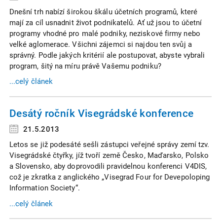
Dnešní trh nabízí širokou škálu účetních programů, které
mají za cíl usnadnit život podnikatelů. Ať už jsou to účetní
programy vhodné pro malé podniky, neziskové firmy nebo
velké aglomerace. Všichni zájemci si najdou ten svůj a
správný. Podle jakých kritérií ale postupovat, abyste vybrali
program, šitý na míru právě Vašemu podniku?
...celý článek
Desátý ročník Visegrádské konference
21.5.2013
Letos se již podesáté sešli zástupci veřejné správy zemí tzv.
Visegrádské čtyřky, jíž tvoří země Česko, Maďarsko, Polsko
a Slovensko, aby doprovodili pravidelnou konferenci V4DIS,
což je zkratka z anglického „Visegrad Four for Devepoloping
Information Society“.
...celý článek