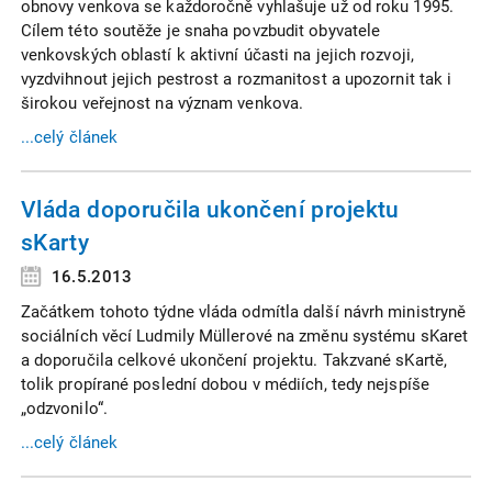
obnovy venkova se každoročně vyhlašuje už od roku 1995.
Cílem této soutěže je snaha povzbudit obyvatele
venkovských oblastí k aktivní účasti na jejich rozvoji,
vyzdvihnout jejich pestrost a rozmanitost a upozornit tak i
širokou veřejnost na význam venkova.
...celý článek
Vláda doporučila ukončení projektu
sKarty
16.5.2013
Začátkem tohoto týdne vláda odmítla další návrh ministryně
sociálních věcí Ludmily Müllerové na změnu systému sKaret
a doporučila celkové ukončení projektu. Takzvané sKartě,
tolik propírané poslední dobou v médiích, tedy nejspíše
„odzvonilo“.
...celý článek