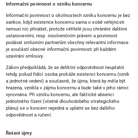
Informační povinnost o vzniku koncernu
Informační povinnost o okolnostech vzniku koncernu je bez
sankce, když existence koncernu sama o sobě veřejnosti
nemusí nic přinášet, protože věřitelé jsou chráněni dalšími
ustanoveními, resp. insolvenčním právem a povinnost
podávat smluvním partnerům všechny relevantní informace
je součástí obecné informační povinnosti při každém
uzavírání smlouvy.
Zákon předpokládá, že se deliktní odpovědnost neuplatní
tehdy, pokud řídící osoba prokáže existenci koncernu (vznik
a jednotné vedení) a současně, že újma, která by měla být
hrazena, vznikla v zájmu koncernu a bude také v jeho rámci
vyrovnána. Při vzniku koncernu, ale faktické absenci
jednotného řízení (včetně dlouhodobého strategického
plánu) se o koncern nejedná a uplatní se bez dalšího
odpovědnost a ručení.
Řešení újmy