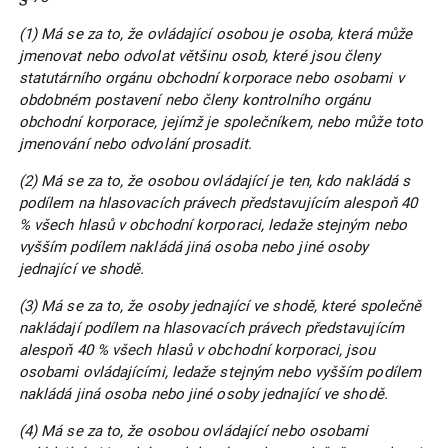
(1) Má se za to, že ovládající osobou je osoba, která může
jmenovat nebo odvolat většinu osob, které jsou členy
statutárního orgánu obchodní korporace nebo osobami v
obdobném postavení nebo členy kontrolního orgánu
obchodní korporace, jejímž je společníkem, nebo může toto
jmenování nebo odvolání prosadit.
(2) Má se za to, že osobou ovládající je ten, kdo nakládá s
podílem na hlasovacích právech představujícím alespoň 40
% všech hlasů v obchodní korporaci, ledaže stejným nebo
vyšším podílem nakládá jiná osoba nebo jiné osoby
jednající ve shodě.
(3) Má se za to, že osoby jednající ve shodě, které společně
nakládají podílem na hlasovacích právech představujícím
alespoň 40 % všech hlasů v obchodní korporaci, jsou
osobami ovládajícími, ledaže stejným nebo vyšším podílem
nakládá jiná osoba nebo jiné osoby jednající ve shodě.
(4) Má se za to, že osobou ovládající nebo osobami