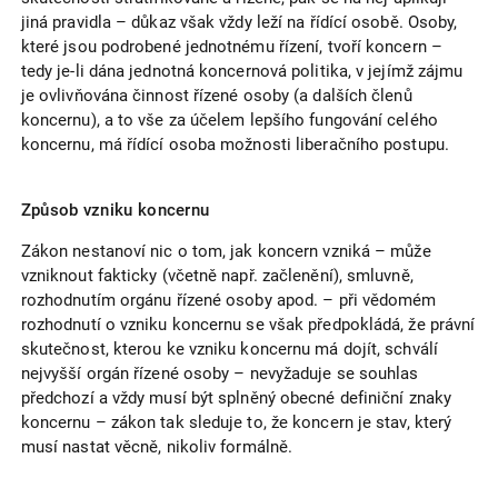
jiná pravidla – důkaz však vždy leží na řídící osobě. Osoby,
které jsou podrobené jednotnému řízení, tvoří koncern –
tedy je-li dána jednotná koncernová politika, v jejímž zájmu
je ovlivňována činnost řízené osoby (a dalších členů
koncernu), a to vše za účelem lepšího fungování celého
koncernu, má řídící osoba možnosti liberačního postupu.
Způsob vzniku koncernu
Zákon nestanoví nic o tom, jak koncern vzniká – může
vzniknout fakticky (včetně např. začlenění), smluvně,
rozhodnutím orgánu řízené osoby apod. – při vědomém
rozhodnutí o vzniku koncernu se však předpokládá, že právní
skutečnost, kterou ke vzniku koncernu má dojít, schválí
nejvyšší orgán řízené osoby – nevyžaduje se souhlas
předchozí a vždy musí být splněný obecné definiční znaky
koncernu – zákon tak sleduje to, že koncern je stav, který
musí nastat věcně, nikoliv formálně.