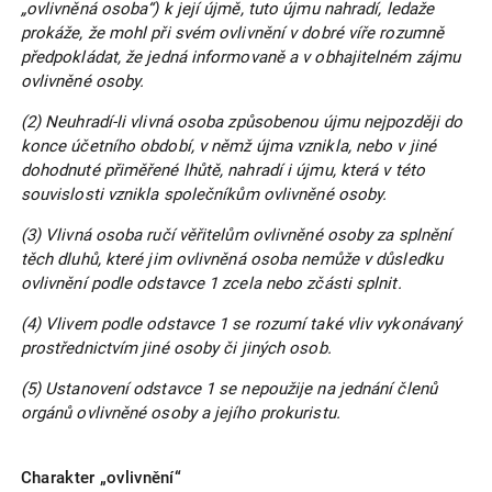
„ovlivněná osoba“) k její újmě, tuto újmu nahradí, ledaže
prokáže, že mohl při svém ovlivnění v dobré víře rozumně
předpokládat, že jedná informovaně a v obhajitelném zájmu
ovlivněné osoby.
(2) Neuhradí-li vlivná osoba způsobenou újmu nejpozději do
konce účetního období, v němž újma vznikla, nebo v jiné
dohodnuté přiměřené lhůtě, nahradí i újmu, která v této
souvislosti vznikla společníkům ovlivněné osoby.
(3) Vlivná osoba ručí věřitelům ovlivněné osoby za splnění
těch dluhů, které jim ovlivněná osoba nemůže v důsledku
ovlivnění podle odstavce 1 zcela nebo zčásti splnit.
(4) Vlivem podle odstavce 1 se rozumí také vliv vykonávaný
prostřednictvím jiné osoby či jiných osob.
(5) Ustanovení odstavce 1 se nepoužije na jednání členů
orgánů ovlivněné osoby a jejího prokuristu.
Charakter „ovlivnění“