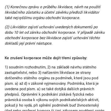
(1) Konečnou zprávu o průběhu likvidace, návrh na použití
likvidačního zůstatku a účetní závěrku předloží likvidátor
také nejvyššímu orgánu obchodní korporace.
(2) Likvidátor zajistí uchování uvedených dokumentů po
dobu 10 let od zániku obchodní korporace. V případě zániku
obchodní korporace bez likvidace zajistí uchování těchto
dokladů její právní nástupce.
Ke zrušení korporace může dojít třemi způsoby:
1) soudním rozhodnutím, 2) na základě návrhu státního
zastupitelství, nebo 3) nařízením likvidace ze strany
dotčeného státního orgánu za podmínek, které jsou pod
písm. a) až d) v zákoně vyjmenovány. Podmínka, která je
uvedena pod písm. a) se také dotýká dalších právních
předpisů. Oprávnění k podnikání získává fyzická nebo
právnická osoba k výkonu svých podnikatelských aktivit,
pokud ji ho vydá, při splnění podmínek buď živnostenský
úřad nebo profesní komora či jiný, zákonem pověřený orgán.