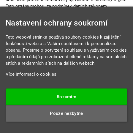
Tyto orgány mohou, za podmínek daných zákonem
oprávnění i odejmout. Ostatní případy, které jsou
vyjmenovány pod písm. b – d) se týkají problémů uvnitř
Nastavení ochrany soukromí
společnosti, které mohou též zapříčinit zrušení korporace,
její zánik a likvidaci.
Tato webová stránka používá soubory cookies k zajištění
funkčnosti webu a s Vaším souhlasem i k personalizaci
obsahu. Prosíme o potvrzení souhlasu s využíváním cookies
a předáním údajů pro zobrazení cílené reklamy na sociálních
Podobné
články
sítích a reklamních sítích na dalších webech.
Více informací o cookies
Evidence skutečných majitelů
2.6.2021
Od 1.června platí novela zákona o evidenci skutečných
Rozumím
majitelů, která po více než dvou letech fungování otevře
rejstřík veřejnosti. Cílem zákona je rozplést vlastnické
Pouze nezbytné
struktury českých společností.
...celý článek