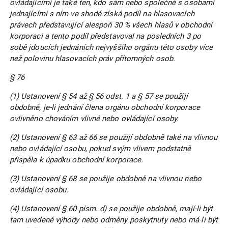
ovládajícími je také ten, kdo sám nebo společně s osobami
jednajícími s ním ve shodě získá podíl na hlasovacích
právech představující alespoň 30 % všech hlasů v obchodní
korporaci a tento podíl představoval na posledních 3 po
sobě jdoucích jednáních nejvyššího orgánu této osoby více
než polovinu hlasovacích práv přítomných osob.
§ 76
(1) Ustanovení § 54 až § 56 odst. 1 a § 57 se použijí
obdobně, je-li jednání člena orgánu obchodní korporace
ovlivněno chováním vlivné nebo ovládající osoby.
(2) Ustanovení § 63 až 66 se použijí obdobně také na vlivnou
nebo ovládající osobu, pokud svým vlivem podstatně
přispěla k úpadku obchodní korporace.
(3) Ustanovení § 68 se použije obdobně na vlivnou nebo
ovládající osobu.
(4) Ustanovení § 60 písm. d) se použije obdobně, mají-li být
tam uvedené výhody nebo odměny poskytnuty nebo má-li být