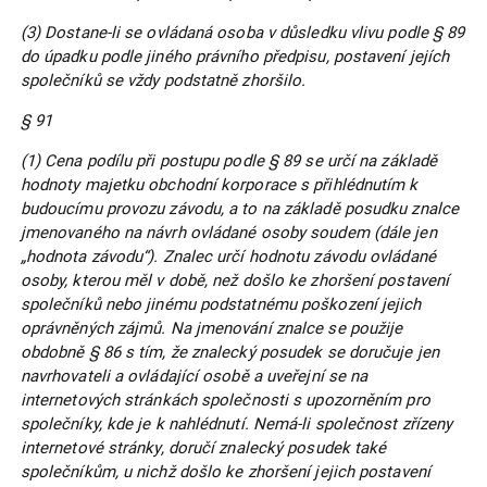
(3) Dostane-li se ovládaná osoba v důsledku vlivu podle § 89
do úpadku podle jiného právního předpisu, postavení jejích
společníků se vždy podstatně zhoršilo.
§ 91
(1) Cena podílu při postupu podle § 89 se určí na základě
hodnoty majetku obchodní korporace s přihlédnutím k
budoucímu provozu závodu, a to na základě posudku znalce
jmenovaného na návrh ovládané osoby soudem (dále jen
„hodnota závodu“). Znalec určí hodnotu závodu ovládané
osoby, kterou měl v době, než došlo ke zhoršení postavení
společníků nebo jinému podstatnému poškození jejich
oprávněných zájmů. Na jmenování znalce se použije
obdobně § 86 s tím, že znalecký posudek se doručuje jen
navrhovateli a ovládající osobě a uveřejní se na
internetových stránkách společnosti s upozorněním pro
společníky, kde je k nahlédnutí. Nemá-li společnost zřízeny
internetové stránky, doručí znalecký posudek také
společníkům, u nichž došlo ke zhoršení jejich postavení