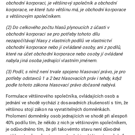
obchodní korporaci, je většinový společník a obchodní
korporace, ve které tuto většinu má, je obchodní korporace
s většinovým společníkem.
(2) Do celkového počtu hlasů plynoucích z účasti v
obchodní korporaci se pro potřeby tohoto dílu
nezapočítávají hlasy z vlastních podílů ve vlastnictví
obchodní korporace nebo jí ovládané osoby, ani z podílů,
které na účet obchodní korporace nebo osoby jí ovládané
nabyla jiná osoba jednající vlastním jménem.
(3) Podíl, s nímž není trvale spojeno hlasovací právo, je pro
potřeby odstavců 1 a 2 bez hlasovacích práv i tehdy, když
podle tohoto zákona hlasovací právo dočasně nabývá.
Formulace většinového společníka, ovládajících osob a
jednání ve shodě vychází z dosavadních zkušeností s tím, že
většinou stojí zákon na vyvratitelných domněnkách.
Prolomení domněnky osob jednajících ve shodě při alespoň
40% podílu tím, že někdo z nich je většinovým společníkem,
je odůvodněno tím, že při takovémto stavu není důvodné