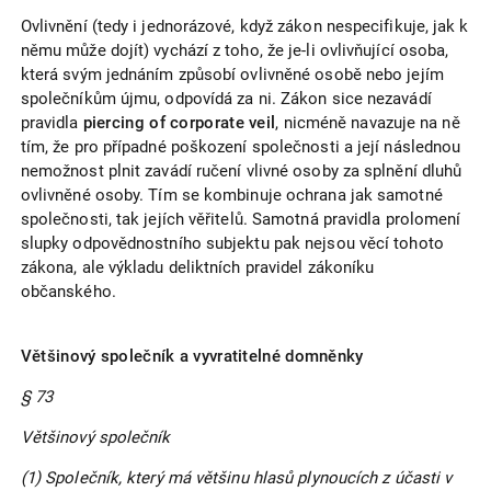
Ovlivnění (tedy i jednorázové, když zákon nespecifikuje, jak k
němu může dojít) vychází z toho, že je-li ovlivňující osoba,
která svým jednáním způsobí ovlivněné osobě nebo jejím
společníkům újmu, odpovídá za ni. Zákon sice nezavádí
pravidla
piercing of corporate veil
, nicméně navazuje na ně
tím, že pro případné poškození společnosti a její následnou
nemožnost plnit zavádí ručení vlivné osoby za splnění dluhů
ovlivněné osoby. Tím se kombinuje ochrana jak samotné
společnosti, tak jejích věřitelů. Samotná pravidla prolomení
slupky odpovědnostního subjektu pak nejsou věcí tohoto
zákona, ale výkladu deliktních pravidel zákoníku
občanského.
Většinový společník a vyvratitelné domněnky
§ 73
Většinový společník
(1) Společník, který má většinu hlasů plynoucích z účasti v