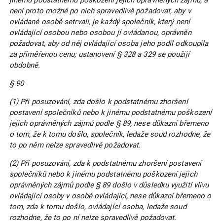
jinému podstatnému poškození jejich oprávněných zájmů, a
není proto možné po nich spravedlivě požadovat, aby v
ovládané osobě setrvali, je každý společník, který není
ovládající osobou nebo osobou jí ovládanou, oprávněn
požadovat, aby od něj ovládající osoba jeho podíl odkoupila
za přiměřenou cenu; ustanovení § 328 a 329 se použijí
obdobně.
§ 90
(1) Při posuzování, zda došlo k podstatnému zhoršení
postavení společníků nebo k jinému podstatnému poškození
jejich oprávněných zájmů podle § 89, nese důkazní břemeno
o tom, že k tomu došlo, společník, ledaže soud rozhodne, že
to po něm nelze spravedlivě požadovat.
(2) Při posuzování, zda k podstatnému zhoršení postavení
společníků nebo k jinému podstatnému poškození jejich
oprávněných zájmů podle § 89 došlo v důsledku využití vlivu
ovládající osoby v osobě ovládající, nese důkazní břemeno o
tom, zda k tomu došlo, ovládající osoba, ledaže soud
rozhodne, že to po ní nelze spravedlivě požadovat.