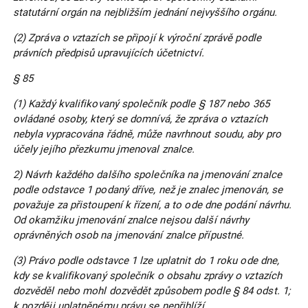
statutární orgán na nejbližším jednání nejvyššího orgánu.
(2) Zpráva o vztazích se připojí k výroční zprávě podle
právních předpisů upravujících účetnictví.
§ 85
(1) Každý kvalifikovaný společník podle § 187 nebo 365
ovládané osoby, který se domnívá, že zpráva o vztazích
nebyla vypracována řádně, může navrhnout soudu, aby pro
účely jejího přezkumu jmenoval znalce.
2) Návrh každého dalšího společníka na jmenování znalce
podle odstavce 1 podaný dříve, než je znalec jmenován, se
považuje za přistoupení k řízení, a to ode dne podání návrhu.
Od okamžiku jmenování znalce nejsou další návrhy
oprávněných osob na jmenování znalce přípustné.
(3) Právo podle odstavce 1 lze uplatnit do 1 roku ode dne,
kdy se kvalifikovaný společník o obsahu zprávy o vztazích
dozvěděl nebo mohl dozvědět způsobem podle § 84 odst. 1;
k později uplatněnému právu se nepřihlíží.