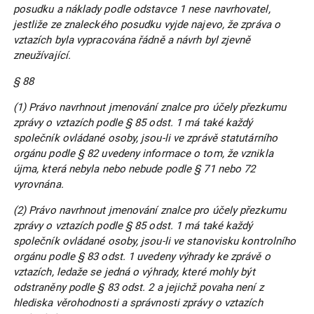
posudku a náklady podle odstavce 1 nese navrhovatel,
jestliže ze znaleckého posudku vyjde najevo, že zpráva o
vztazích byla vypracována řádně a návrh byl zjevně
zneužívající.
§ 88
(1) Právo navrhnout jmenování znalce pro účely přezkumu
zprávy o vztazích podle § 85 odst. 1 má také každý
společník ovládané osoby, jsou-li ve zprávě statutárního
orgánu podle § 82 uvedeny informace o tom, že vznikla
újma, která nebyla nebo nebude podle § 71 nebo 72
vyrovnána.
(2) Právo navrhnout jmenování znalce pro účely přezkumu
zprávy o vztazích podle § 85 odst. 1 má také každý
společník ovládané osoby, jsou-li ve stanovisku kontrolního
orgánu podle § 83 odst. 1 uvedeny výhrady ke zprávě o
vztazích, ledaže se jedná o výhrady, které mohly být
odstraněny podle § 83 odst. 2 a jejichž povaha není z
hlediska věrohodnosti a správnosti zprávy o vztazích