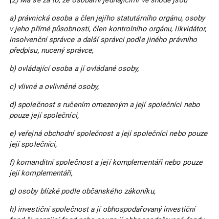
(2) Má se za to, že osobami jednajícími ve shodě jsou
a) právnická osoba a člen jejího statutárního orgánu, osoby
v jeho přímé působnosti, člen kontrolního orgánu, likvidátor,
insolvenční správce a další správci podle jiného právního
předpisu, nucený správce,
b) ovládající osoba a jí ovládané osoby,
c) vlivné a ovlivněné osoby,
d) společnost s ručením omezeným a její společníci nebo
pouze její společníci,
e) veřejná obchodní společnost a její společníci nebo pouze
její společníci,
f) komanditní společnost a její komplementáři nebo pouze
její komplementáři,
g) osoby blízké podle občanského zákoníku,
h) investiční společnost a jí obhospodařovaný investiční