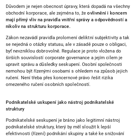
Důvodem je nejen obecnost úpravy, která dopadá na všechny
obchodní korporace, ale zejména to, že
ovlivnění i koncern
mají přímý vliv na pravidla vnitřní správy a odpovědností a
nikoliv na strukturu korporace.
Zákon nezavádí pravidla prolomení deliktní subjektivity a tak
se nejedná o otázky statusu, ale v zásadě pouze o obligaci,
byť nevzniklou dobrovolně. Regulace je proto vložena do
širších souvislostí corporate governance a jejím cílem je
upravit správu a důsledky seskupení. Osobní společnosti
nemohou být řízenými osobami s ohledem na způsob jejich
ručení. Není třeba přes koncernové právo řešit rizika
omezeného ručení osobních společností.
Podnikatelské uskupení jako nástroj podnikatelské
struktury
Podnikatelské seskupení je bráno jako legitimní nástroj
podnikatelské struktury, který by měl sloužit k lepší
efektivnosti (řízení) podnikání skupiny a také ke snižování