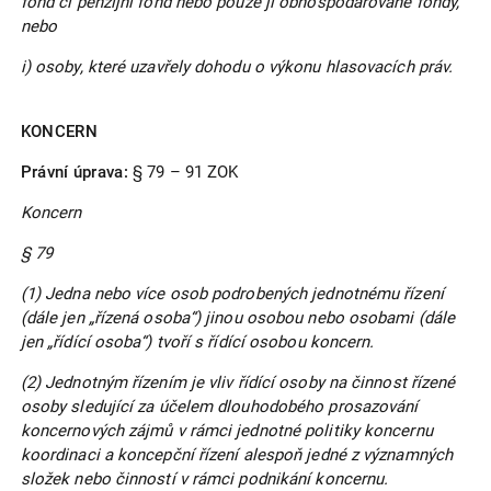
fond či penzijní fond nebo pouze jí obhospodařované fondy,
nebo
i) osoby, které uzavřely dohodu o výkonu hlasovacích práv.
KONCERN
Právní úprava:
§ 79 – 91 ZOK
Koncern
§ 79
(1) Jedna nebo více osob podrobených jednotnému řízení
(dále jen „řízená osoba“) jinou osobou nebo osobami (dále
jen „řídící osoba“) tvoří s řídící osobou koncern.
(2) Jednotným řízením je vliv řídící osoby na činnost řízené
osoby sledující za účelem dlouhodobého prosazování
koncernových zájmů v rámci jednotné politiky koncernu
koordinaci a koncepční řízení alespoň jedné z významných
složek nebo činností v rámci podnikání koncernu.