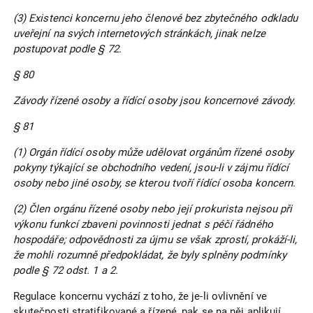
(3) Existenci koncernu jeho členové bez zbytečného odkladu
uveřejní na svých internetových stránkách, jinak nelze
postupovat podle § 72.
§ 80
Závody řízené osoby a řídící osoby jsou koncernové závody.
§ 81
(1) Orgán řídící osoby může udělovat orgánům řízené osoby
pokyny týkající se obchodního vedení, jsou-li v zájmu řídící
osoby nebo jiné osoby, se kterou tvoří řídící osoba koncern.
(2) Člen orgánu řízené osoby nebo její prokurista nejsou při
výkonu funkcí zbaveni povinnosti jednat s péčí řádného
hospodáře; odpovědnosti za újmu se však zprostí, prokáží-li,
že mohli rozumně předpokládat, že byly splněny podmínky
podle § 72 odst. 1 a 2.
Regulace koncernu vychází z toho, že je-li ovlivnění ve
skutečnosti stratifikované a řízené, pak se na něj aplikují