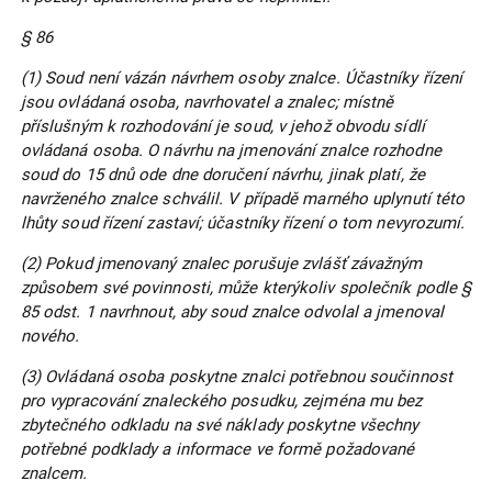
§ 86
(1) Soud není vázán návrhem osoby znalce. Účastníky řízení
jsou ovládaná osoba, navrhovatel a znalec; místně
příslušným k rozhodování je soud, v jehož obvodu sídlí
ovládaná osoba. O návrhu na jmenování znalce rozhodne
soud do 15 dnů ode dne doručení návrhu, jinak platí, že
navrženého znalce schválil. V případě marného uplynutí této
lhůty soud řízení zastaví; účastníky řízení o tom nevyrozumí.
(2) Pokud jmenovaný znalec porušuje zvlášť závažným
způsobem své povinnosti, může kterýkoliv společník podle §
85 odst. 1 navrhnout, aby soud znalce odvolal a jmenoval
nového.
(3) Ovládaná osoba poskytne znalci potřebnou součinnost
pro vypracování znaleckého posudku, zejména mu bez
zbytečného odkladu na své náklady poskytne všechny
potřebné podklady a informace ve formě požadované
znalcem.