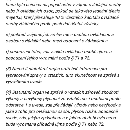
která byla učiněna na popud nebo v zájmu ovládající osoby
nebo jí ovládaných osob, pokud se takovéto jednání týkalo
majetku, který přesahuje 10 % vlastního kapitálu ovládané
osoby zjištěného podle poslední účetní závěrky,
e) přehled vzájemných smluv mezi osobou ovládanou a
osobou ovládající nebo mezi osobami ovládanými a
f) posouzení toho, zda vznikla ovládané osobě újma, a
posouzení jejího vyrovnání podle § 71 a 72.
(3) Nemá-li statutární orgán potřebné informace pro
vypracování zprávy o vztazích, tuto skutečnost ve zprávě s
vysvětlením uvede.
(4) Statutární orgán ve zprávě o vztazích zároveň zhodnotí
výhody a nevýhody plynoucí ze vztahů mezi osobami podle
odstavce 1 a uvede, zda převládají výhody nebo nevýhody a
jaká z toho pro ovládanou osobu plynou rizika. Současně
uvede, zda, jakým způsobem a v jakém období byla nebo
bude vyrovnána případná újma podle § 71 nebo 72.