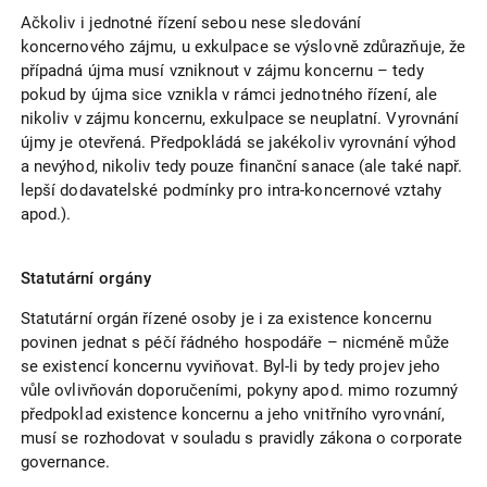
Ačkoliv i jednotné řízení sebou nese sledování
koncernového zájmu, u exkulpace se výslovně zdůrazňuje, že
případná újma musí vzniknout v zájmu koncernu – tedy
pokud by újma sice vznikla v rámci jednotného řízení, ale
nikoliv v zájmu koncernu, exkulpace se neuplatní. Vyrovnání
újmy je otevřená. Předpokládá se jakékoliv vyrovnání výhod
a nevýhod, nikoliv tedy pouze finanční sanace (ale také např.
lepší dodavatelské podmínky pro intra-koncernové vztahy
apod.).
Statutární orgány
Statutární orgán řízené osoby je i za existence koncernu
povinen jednat s péčí řádného hospodáře – nicméně může
se existencí koncernu vyviňovat. Byl-li by tedy projev jeho
vůle ovlivňován doporučeními, pokyny apod. mimo rozumný
předpoklad existence koncernu a jeho vnitřního vyrovnání,
musí se rozhodovat v souladu s pravidly zákona o corporate
governance.