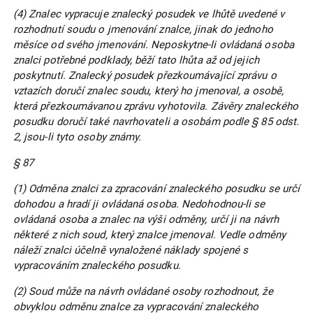
(4) Znalec vypracuje znalecký posudek ve lhůtě uvedené v
rozhodnutí soudu o jmenování znalce, jinak do jednoho
měsíce od svého jmenování. Neposkytne-li ovládaná osoba
znalci potřebné podklady, běží tato lhůta až od jejich
poskytnutí. Znalecký posudek přezkoumávající zprávu o
vztazích doručí znalec soudu, který ho jmenoval, a osobě,
která přezkoumávanou zprávu vyhotovila. Závěry znaleckého
posudku doručí také navrhovateli a osobám podle § 85 odst.
2, jsou-li tyto osoby známy.
§ 87
(1) Odměna znalci za zpracování znaleckého posudku se určí
dohodou a hradí ji ovládaná osoba. Nedohodnou-li se
ovládaná osoba a znalec na výši odměny, určí ji na návrh
některé z nich soud, který znalce jmenoval. Vedle odměny
náleží znalci účelně vynaložené náklady spojené s
vypracováním znaleckého posudku.
(2) Soud může na návrh ovládané osoby rozhodnout, že
obvyklou odměnu znalce za vypracování znaleckého