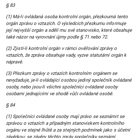
§ 83
(1) Má-li ovládaná osoba kontrolní orgán, přezkoumá tento
orgán zprávu o vztazích. O výsledcích přezkumu informuje
její nejvyšší orgán a sdělí mu své stanovisko, které obsahuje
také názor na vyrovnání újmy podle § 71 nebo 72.
(2) Zjistí-li kontrolní orgán v rámci ověřování zprávy o
vztazích, že zpráva obsahuje vady, vyzve statutární orgán k
nápravě.
(3) Přezkum zprávy o vztazích kontrolním orgánem se
nevyžaduje, je-li ovládající osobou jediný společník ovládané
osoby, nebo jsou-li všichni společníci ovládané osoby
osobami jednajícími ve shodě vůči ovládané osobě.
§ 84
(1) Společníci ovládané osoby mají právo se seznámit se
zprávou o vztazích a případným stanoviskem kontrolního
orgánu ve stejné lhůtě a za stejných podmínek jako s účetní
závěrkou; se závěry těchto zpráv společníky seznámí