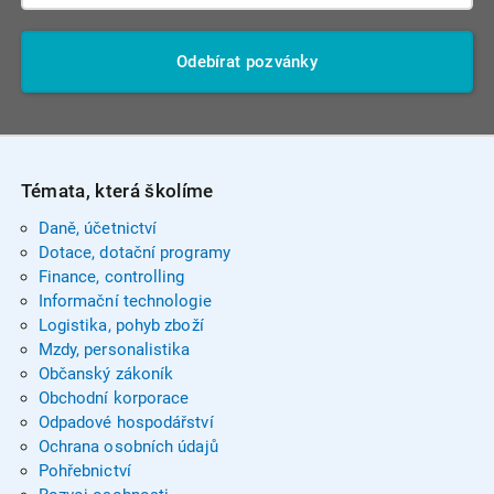
Odebírat pozvánky
Témata, která školíme
Daně, účetnictví
Dotace, dotační programy
Finance, controlling
Informační technologie
Logistika, pohyb zboží
Mzdy, personalistika
Občanský zákoník
Obchodní korporace
Odpadové hospodářství
Ochrana osobních údajů
Pohřebnictví