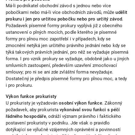
Má-li podnikatel obchodní závod s jednou nebo více
pobočkami nebo má-li více obchodních závodů, může
udělit
prokuru i jen pro určitou pobočku nebo pro určitý závod
.
Požadavek písemné formy prokury vyplývá již z obecného
ustanovení o plných mocích, podle kterého je písemné
formy pro plnou moc zapotřebí i v případech, kdy se
zmocnění netýká jen určitého právního jednání nebo kdy se
týká takových právních jednání, pro něž se vyžaduje písemná
forma. I pro vznik prokury se vyžaduje, obdobně jako u jiných
smluvních zastoupení, především uzavření zmocňovací
smlouvy; pro ni se ani zde zvláštní forma nevyžaduje.
Dostatečný je předpis písemné formy pro plnou moc, a tedy
i pro prokuru.
Výkon funkce prokuristy
U prokuristy je vyžadován
osobní výkon funkce
. Zákonný
požadavek, aby prokurista
vykonával svou funkci s péčí
řádného hospodáře
, odráží význam právního i faktického
postavení prokuristy v podniku. Jde však o pravidlo
dotýkající se výlučně vzájemných oprávnění a povinností