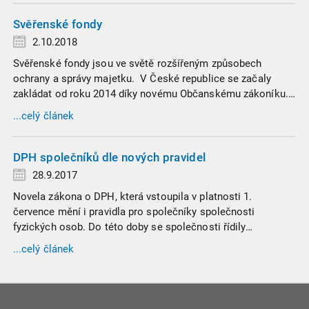
Svěřenské fondy
2.10.2018
Svěřenské fondy jsou ve světě rozšířeným způsobech
ochrany a správy majetku. V České republice se začaly
zakládat od roku 2014 díky novému Občanskému zákoníku.
Svěřenské fondy se staly oblíbenými i díky Andreji Babišovi,
...celý článek
který kvůli zákonu o střetu zájmů do dvou z nich vložil akcie
svých firem Agrofert a SynBiol.
DPH společníků dle nových pravidel
28.9.2017
Novela zákona o DPH, která vstoupila v platnosti 1.
července mění i pravidla pro společníky společnosti
fyzických osob. Do této doby se společnosti řídily
specifickými ustanoveními zákona týkající se registrace k
...celý článek
dani a dalších postupů při správě DPH.