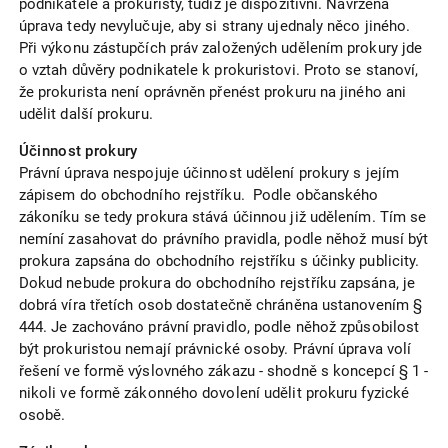
podnikatele a prokuristy, tudíž je dispozitivní. Navržená
úprava tedy nevylučuje, aby si strany ujednaly něco jiného.
Při výkonu zástupčích práv založených udělením prokury jde
o vztah důvěry podnikatele k prokuristovi. Proto se stanoví,
že prokurista není oprávněn přenést prokuru na jiného ani
udělit další prokuru.
Účinnost prokury
Právní úprava nespojuje účinnost udělení prokury s jejím
zápisem do obchodního rejstříku. Podle občanského
zákoníku se tedy prokura stává účinnou již udělením. Tím se
nemíní zasahovat do právního pravidla, podle něhož musí být
prokura zapsána do obchodního rejstříku s účinky publicity.
Dokud nebude prokura do obchodního rejstříku zapsána, je
dobrá víra třetích osob dostatečně chráněna ustanovením §
444. Je zachováno právní pravidlo, podle něhož způsobilost
být prokuristou nemají právnické osoby. Právní úprava volí
řešení ve formě výslovného zákazu - shodně s koncepcí § 1 -
nikoli ve formě zákonného dovolení udělit prokuru fyzické
osobě.