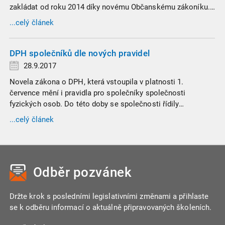
zakládat od roku 2014 díky novému Občanskému zákoníku.
Svěřenské fondy se staly oblíbenými i díky Andreji Babišovi,
...celý článek
který kvůli zákonu o střetu zájmů do dvou z nich vložil akcie
svých firem Agrofert a SynBiol.
DPH společníků dle nových pravidel
28.9.2017
Novela zákona o DPH, která vstoupila v platnosti 1.
července mění i pravidla pro společníky společnosti
fyzických osob. Do této doby se společnosti řídily
specifickými ustanoveními zákona týkající se registrace k
...celý článek
dani a dalších postupů při správě DPH.
Odběr pozvánek
Držte krok s posledními legislativními změnami a přihlaste
se k odběru informací o aktuálně připravovaných školeních.