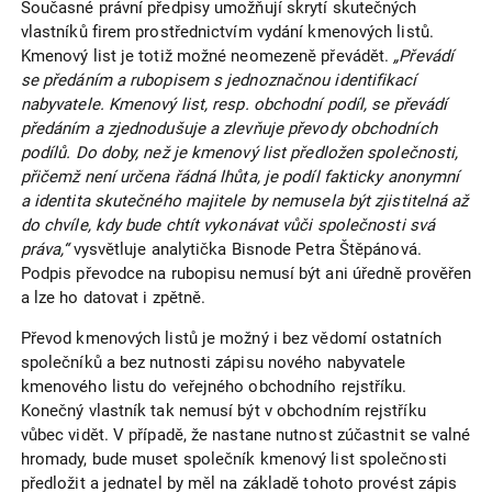
Současné právní předpisy umožňují skrytí skutečných
vlastníků firem prostřednictvím vydání kmenových listů.
Kmenový list je totiž možné neomezeně převádět.
„Převádí
se předáním a rubopisem s jednoznačnou identifikací
nabyvatele. Kmenový list, resp. obchodní podíl, se převádí
předáním a zjednodušuje a zlevňuje převody obchodních
podílů. Do doby, než je kmenový list předložen společnosti,
přičemž není určena řádná lhůta, je podíl fakticky anonymní
a identita skutečného majitele by nemusela být zjistitelná až
do chvíle, kdy bude chtít vykonávat vůči společnosti svá
práva,“
vysvětluje analytička Bisnode Petra Štěpánová.
Podpis převodce na rubopisu nemusí být ani úředně prověřen
a lze ho datovat i zpětně.
Převod kmenových listů je možný i bez vědomí ostatních
společníků a bez nutnosti zápisu nového nabyvatele
kmenového listu do veřejného obchodního rejstříku.
Konečný vlastník tak nemusí být v obchodním rejstříku
vůbec vidět. V případě, že nastane nutnost zúčastnit se valné
hromady, bude muset společník kmenový list společnosti
předložit a jednatel by měl na základě tohoto provést zápis