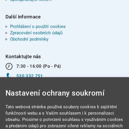
Další informace
Prohlášení o použití cookies
Zpracování osobních údajů
Obchodní podmínky
Kontaktujte nás
7:30 - 16:00 (Po - Pá)
530 332 751
info@integracentrum.cz
Nastavení ochrany soukromí
Odběr pozvánek
na email
Tato webová stránka používá soubory cookies k zajištění
funkčnosti webu a s Vaším souhlasem i k personalizaci
obsahu. Prosíme o potvrzení souhlasu s využíváním cookies
INTEGRA CENTRUM s.r.o.
a předáním údajů pro zobrazení cílené reklamy na sociálních