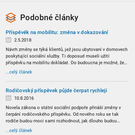
Podobné
články
Příspěvěk na mobilitu: změna v dokazování
2.5.2018
Návrh změny se týká klientů, jež jsou ubytovaní v domovech
poskytující sociální služby. Ti doposud museli užití
příspěvku na mobilitu dokládat. Do budoucna je možné, že
jim tato povinnost zanikne. Změna má být totiž zahrnuta v
...celý článek
senátní novele, kterou v současné době podpořila
sněmovna.
Rodičovský příspěvek půjde čerpat rychleji
10.8.2016
Novela zákona o státní sociální podpoře přináší změny v
čerpání rodičovského příspěvku. Od nového roku se tak
rodiče budou moci sami rozhodnout, jak dlouho budou
příspěvek čerpat, a to i v případě lidí neplatících si sociální
...celý článek
či nemocenské pojištění. Novela rovněž ruší horní hranici