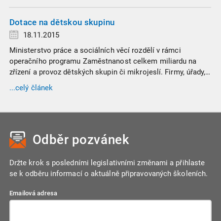
čerpání dávky.
Dotace na dětskou skupinu
18.11.2015
Ministerstvo práce a sociálních věcí rozdělí v rámci
operačního programu Zaměstnanost celkem miliardu na
zřízení a provoz dětských skupin či mikrojeslí. Firmy, úřady,
státní podniky, živnostníci, neziskové organizace nebo školy
...celý článek
mohou tedy začít žádat o peníze na vybudování a provoz
dětských skupin a mikrojeslí.
Odběr pozvánek
Držte krok s posledními legislativními změnami a přihlaste
se k odběru informací o aktuálně připravovaných školeních.
Emailová adresa