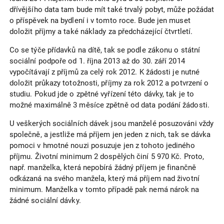
dřívějšího data tam bude mít také trvalý pobyt, může požádat
o příspěvek na bydlení i v tomto roce. Bude jen muset
doložit příjmy a také náklady za předcházející čtvrtletí.
Co se týče přídavků na dítě, tak se podle zákonu o státní
sociální podpoře od 1. října 2013 až do 30. září 2014
vypočítávají z příjmů za celý rok 2012. K žádosti je nutné
doložit průkazy totožnosti, příjmy za rok 2012 a potvrzení o
studiu. Pokud jde o zpětné vyřízení této dávky, tak je to
možné maximálně 3 měsíce zpětně od data podání žádosti.
U veškerých sociálních dávek jsou manželé posuzováni vždy
společně, a jestliže má příjem jen jeden z nich, tak se dávka
pomoci v hmotné nouzi posuzuje jen z tohoto jediného
příjmu. Životní minimum 2 dospělých činí 5 970 Kč. Proto,
např. manželka, která nepobírá žádný příjem je finančně
odkázaná na svého manžela, který má příjem nad životní
minimum. Manželka v tomto případě pak nemá nárok na
žádné sociální dávky.