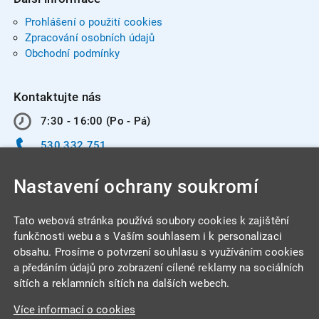
Prohlášení o použití cookies
Zpracování osobních údajů
Obchodní podmínky
Kontaktujte nás
7:30 - 16:00 (Po - Pá)
530 332 751
info@integracentrum.cz
Nastavení ochrany soukromí
Odběr pozvánek
na email
Tato webová stránka používá soubory cookies k zajištění
funkčnosti webu a s Vaším souhlasem i k personalizaci
obsahu. Prosíme o potvrzení souhlasu s využíváním cookies
INTEGRA CENTRUM s.r.o.
a předáním údajů pro zobrazení cílené reklamy na sociálních
Jabloňová 662/7
sítích a reklamních sítích na dalších webech.
621 00 Brno
Více informací o cookies