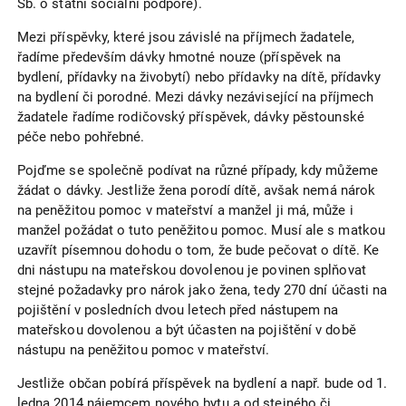
Sb. o státní sociální podpoře).
Mezi příspěvky, které jsou závislé na příjmech žadatele,
řadíme především dávky hmotné nouze (příspěvek na
bydlení, přídavky na živobytí) nebo přídavky na dítě, přídavky
na bydlení či porodné. Mezi dávky nezávisející na příjmech
žadatele řadíme rodičovský příspěvek, dávky pěstounské
péče nebo pohřebné.
Pojďme se společně podívat na různé případy, kdy můžeme
žádat o dávky. Jestliže žena porodí dítě, avšak nemá nárok
na peněžitou pomoc v mateřství a manžel ji má, může i
manžel požádat o tuto peněžitou pomoc. Musí ale s matkou
uzavřít písemnou dohodu o tom, že bude pečovat o dítě. Ke
dni nástupu na mateřskou dovolenou je povinen splňovat
stejné požadavky pro nárok jako žena, tedy 270 dní účasti na
pojištění v posledních dvou letech před nástupem na
mateřskou dovolenou a být účasten na pojištění v době
nástupu na peněžitou pomoc v mateřství.
Jestliže občan pobírá příspěvek na bydlení a např. bude od 1.
ledna 2014 nájemcem nového bytu a od stejného či