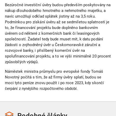
Bezúročné investiční úvěry budou především poskytovány na
nákup dlouhodobého hmotného a nehmotného majetku, a
navíc umožňují odklad splátek jistiny až na 3,5 roku.
Podmínkou pro získání úvěru až se sedmiletou splatností je
to, že financování projektu bude doplněno bankovním
úvěrem od některé z komerčních bank či leasingových
společností. Žadatel tedy bude muset mít, k datu podání
žádosti o zvýhodněný úvěr u Českomoravské záruční a
rozvojové banky, i přislíbený komerční úvěr na
spolufinancování projektu, a to ve výši minimálně 20 procent
způsobilých výdajů.
Náměstek ministra průmyslu pro evropské fondy Tomáš
Novotný počítá s tím, že až firmy úvěry splatí, budou se
moci tyto peníze znovu použít i po roce 2023, kdy skončí
čerpání z nynějšího rozpočtového období.
Podobné
články