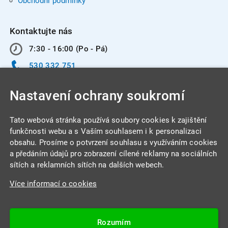
Obchodní podmínky
Kontaktujte nás
7:30 - 16:00 (Po - Pá)
530 332 751
info@integracentrum.cz
Nastavení ochrany soukromí
Odběr pozvánek
na email
Tato webová stránka používá soubory cookies k zajištění
funkčnosti webu a s Vaším souhlasem i k personalizaci
obsahu. Prosíme o potvrzení souhlasu s využíváním cookies
INTEGRA CENTRUM s.r.o.
a předáním údajů pro zobrazení cílené reklamy na sociálních
Jabloňová 662/7
sítích a reklamních sítích na dalších webech.
621 00 Brno
Více informací o cookies
IČ: 26234203
DIČ: CZ26234203
Rozumím
Datová schránka: 4beca6d