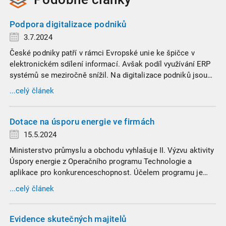
Podpora digitalizace podniků
3.7.2024
České podniky patří v rámci Evropské unie ke špičce v
elektronickém sdílení informací. Avšak podíl využívání ERP
systémů se meziročně snížil. Na digitalizace podniků jsou
zacíleny další dotační výzvy. V rámci Operačního programu
...celý článek
Technologie a aplikace pro konkurenceschopnost (OP TAK)
je celkově připraveno 1,1 miliardy korun.
Dotace na úsporu energie ve firmách
15.5.2024
Ministerstvo průmyslu a obchodu vyhlašuje II. Výzvu aktivity
Úspory energie z Operačního programu Technologie a
aplikace pro konkurenceschopnost. Účelem programu je
podpora opatření přispívající k úspoře konečné spotřeby
...celý článek
energie, např. pořízení šetrnějších strojů, zateplení budov,
výměny oken a další.
Evidence skutečných majitelů