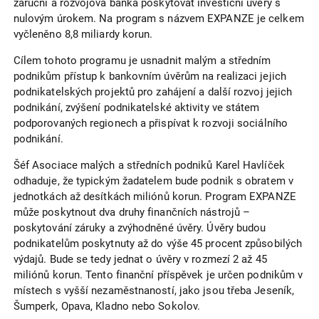
záruční a rozvojová banka poskytovat investiční úvěry s
nulovým úrokem. Na program s názvem EXPANZE je celkem
vyčleněno 8,8 miliardy korun.
Cílem tohoto programu je usnadnit malým a středním
podnikům přístup k bankovním úvěrům na realizaci jejich
podnikatelských projektů pro zahájení a další rozvoj jejich
podnikání, zvýšení podnikatelské aktivity ve státem
podporovaných regionech a přispívat k rozvoji sociálního
podnikání.
Šéf Asociace malých a středních podniků Karel Havlíček
odhaduje, že typickým žadatelem bude podnik s obratem v
jednotkách až desítkách miliónů korun. Program EXPANZE
může poskytnout dva druhy finančních nástrojů –
poskytování záruky a zvýhodněné úvěry. Úvěry budou
podnikatelům poskytnuty až do výše 45 procent způsobilých
výdajů. Bude se tedy jednat o úvěry v rozmezí 2 až 45
miliónů korun. Tento finanční příspěvek je určen podnikům v
místech s vyšší nezaměstnaností, jako jsou třeba Jeseník,
Šumperk, Opava, Kladno nebo Sokolov.