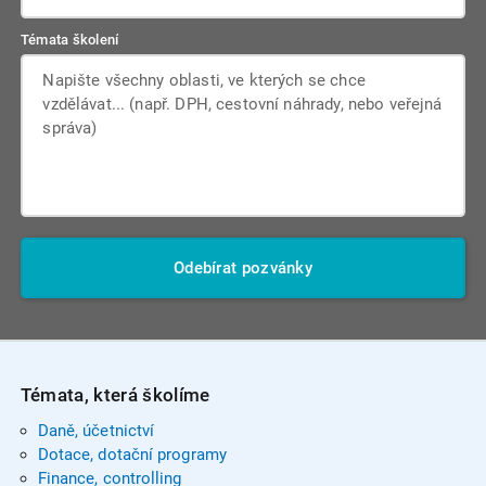
Témata školení
Odebírat pozvánky
Témata, která školíme
Daně, účetnictví
Dotace, dotační programy
Finance, controlling