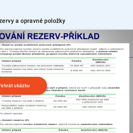
ezervy a opravné položky
řehrát ukázku